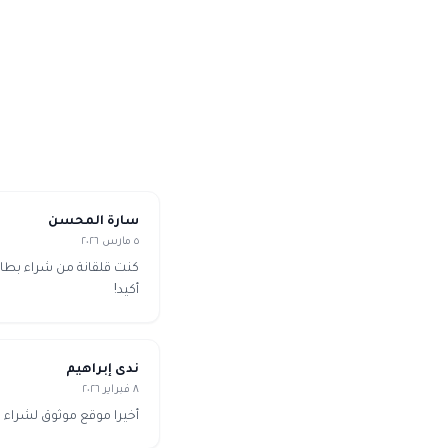
سارة المحسن
٥ مارس ٢٠٢٦
كنت قلقانة من شراء بطا
أكيد!
ندى إبراهيم
٨ فبراير ٢٠٢٦
أخيرا موقع موثوق لشراء ك