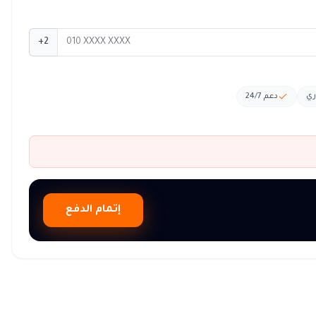
+2
ري
دعم 24/7
إتمام الدفع