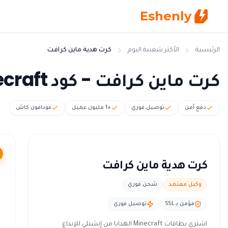
Eshenly
الرئيسية
الأكثر شعبية اليوم
كرت هدية ماين كرافت
كرت ماين كرافت - كود Minecraft شحن فوري
دفع آمن
توصيل فوري
+1 مليون عميل
فودافون كاش
كرت هدية ماين كرافت
وكيل معتمد
شحن فوري
مؤمن بـ SSL
توصيل فوري
اشتري بطاقات Minecraft الهدايا من إيشنلي للإبداع