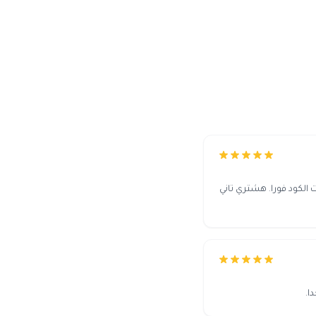
لكود فورا. هشتري تاني
ا.