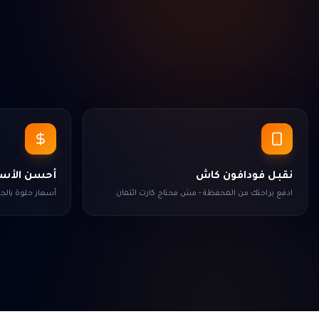
نقبل فودافون كاش
أحسن الأسع
ادفع براحتك من المحفظة - مش محتاج كارت ائتمان
أسعار حلوة بال