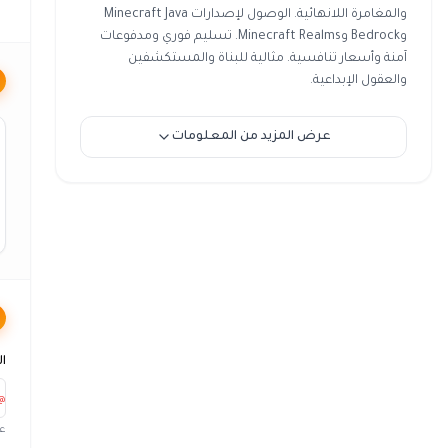
والمغامرة اللانهائية. الوصول لإصدارات Minecraft Java
وBedrock وMinecraft Realms. تسليم فوري ومدفوعات
آمنة وأسعار تنافسية. مثالية للبناة والمستكشفين
والعقول الإبداعية.
عرض المزيد من المعلومات
ال
@
عل