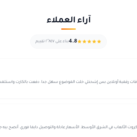
آراء العملاء
4.8
بناء على ٢٬٨٤٧ تقييم
قات رقمية أونلاين بس إشحنلي خلت الموضوع سهل جدا. دفعت بالكارت واستلمت ا
روت الألعاب في الشرق الأوسط. الأسعار عادلة والتوصيل دايما فوري. أنصح بيه جد