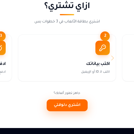
ازاي تشتري؟
اشتري بطاقة الألعاب في 3 خطوات بس
3
2
اكتب بياناتك
ادف
اكتب الـ ID أو الإيميل
ادفع
جاهز تطور ألعابك؟
اشتري دلوقتي