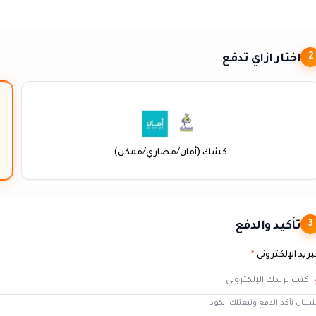
اختار ازاي تدفع
2
كشك (أمان/مصاري/ممكن)
تأكيد والدفع
3
بريد الإلكتروني
*
شان نأكد الدفع ونبعتلك الكود