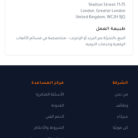
71-75 Shelton Street
London, Greater London
United Kingdom, WC2H 9JQ
طبيعة العمل
البيع بالتجزئة عبر البريد أو الإنترنت - متخصصة في قسائم الألعاب
الرقمية وخدمات الترفيه.
الشركة
مركز المساعدة
من نحن
الأسئلة المتكررة
وظائف
المدونة
شركاء
الدعم الفني
كن موزعًا
الشروط والأحكام