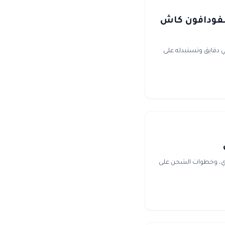
ين كرافت (Minecoins) في مصر بفودافون كاش
يوصل بالإيميل في دقايق وتستبدله على
 الـ UID. أسعار بالجنيه، توصيل فوري، وخطوات الشحن على