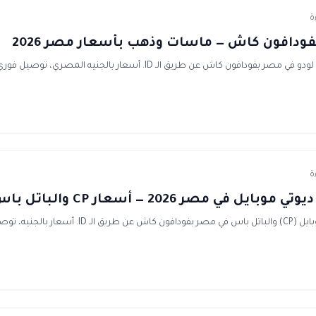
فودافون كاش — ماسات وذهب بأسعار مصر 2026
اشحن ماسات وذهب يلا لودو في مصر بفودافون كاش عن طريق الـ ID. أسعار بالج
 في مصر 2026 — أسعار CP والباتل باس
اشحن كول اوف ديوتي موبايل (CP) والباتل باس في مصر بفودافون