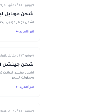
٩ يونيو ٢٠٢٦
·
5 دقائق للقراءة
شحن موبايل ليجن
اشحن جواهر موبايل ليجندز (MLBB) في مصر بفودافون كاش عن طريق الـ ID. أسعار بالجنيه، توصيل فوري، وبديل 
اقرأ المزيد ←
٩ يونيو ٢٠٢٦
·
6 دقائق للقراءة
شحن جينشن امباكت في مصر 2026 —
وخطوات الشحن.
اقرأ المزيد ←
٩ يونيو ٢٠٢٦
·
6 دقائق للقراءة