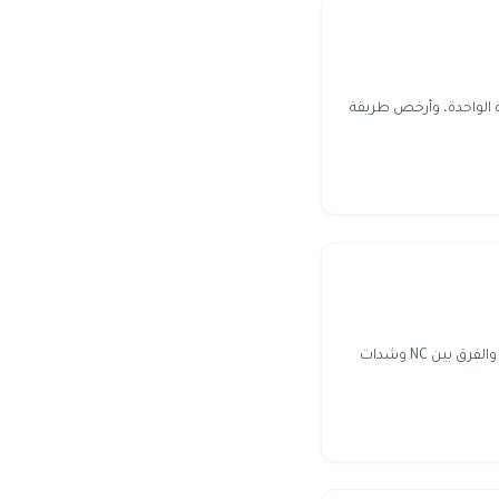
صري: سعر 60 و325 و660 و8100 شدة، سعر الشدة الواحدة، وأرخص طريقة
اشحن ببجي نيو ستيت (NC) في مصر بفودافون كاش. أسعار الباقات بالجنيه، طريقة الشحن بمعرّف اللاعب، والفرق بين NC وشدات