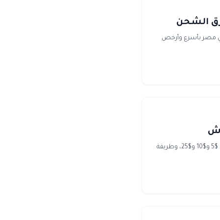
 في مصر بأسرع وأرخص
اشتري بطاقة جوجل بلاي امريكية في مصر بفودافون كاش أو انستاباي. توصيل كود فوري على الإيميل، فئات $5 و$10 و$25، وطريقة