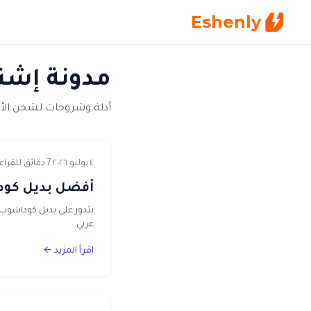
Eshenly
مدونة إشنل
أدلة وشروحات لشحن الأ
٤ يوليو ٢٠٢٦
·
7 دقائق للقراءة
أفضل بديل كوداشوب في مصر 026
بتدور على بديل كوداشوب
عربي.
اقرأ المزيد ←