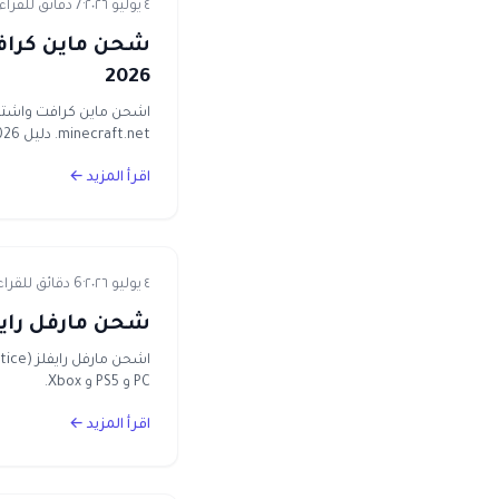
٤ يوليو ٢٠٢٦
·
7 دقائق للقراءة
2026
minecraft.net. دليل 2026.
اقرأ المزيد ←
٤ يوليو ٢٠٢٦
·
6 دقائق للقراءة
شحن مارفل رايفلز في مصر 2026 — أ
PC و PS5 و Xbox.
اقرأ المزيد ←