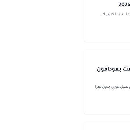
ت المناسب لحسابك
كروز وايلد ريفت بفودافون
جنيه المصري، توصيل فوري بدون فيزا