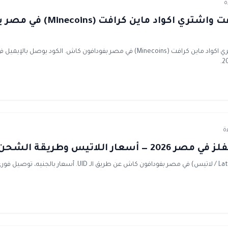
شحن ماين كرافت واشتري اكواد ما
اشحن ماين كرافت واشتري اكواد ماين كرافت (Minecoins) في مصر بفودافون كاش. الكود 
سعار اللاتيس وطريقة الشحن
اشحن مارفل رايفلز (Lattice / لاتيس) في مصر بفودافون كاش عن طريق