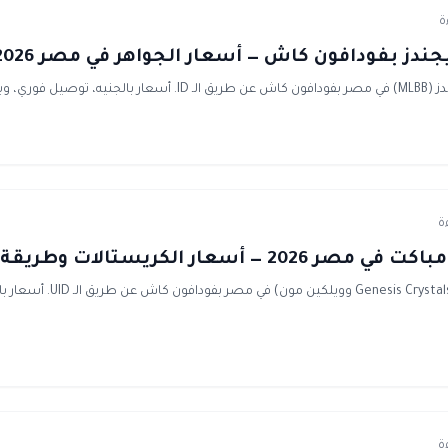
دز بفودافون كاش — أسعار الجواهر في مصر 2026
كوداشوب موثوق.
 أسعار الكريستالات وطريقة الشحن
اشحن جينشن امباكت (Genesis Crystals