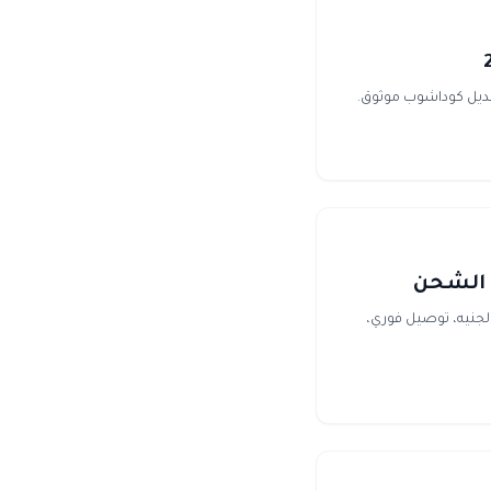
 وويلكين مون) في مصر بفودافون كاش عن طريق الـ UID. أسعار بالجنيه، توصيل فوري،