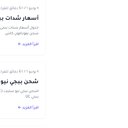
٩ يونيو ٢٠٢٦
·
6 دقائق للقراءة
أسعار شدات ببجي في مصر 2026 — 
شحن بفودافون كاش.
اقرأ المزيد ←
٩ يونيو ٢٠٢٦
·
6 دقائق للقراءة
شحن ببجي نيو ستيت في مصر 6
ببجي UC.
اقرأ المزيد ←