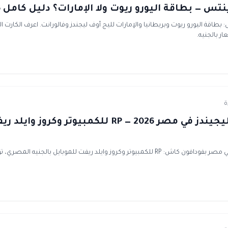
 — بطاقة اليورو ريوت ولا الإمارات؟ دليل كامل 2026
بطاقة اليورو ريوت وبريطانيا والإمارات لليج أوف ليجندز وفالورانت. اعرف الكار
ر بالجنيه.
شحن ليج اوف ليجيندز في مصر 2026 — RP للكمبيوتر و
اشحن ليج اوف ليجيندز في مصر بفودافون كاش: RP للكمبيوتر وكروز وايلد ريفت للموبايل بال