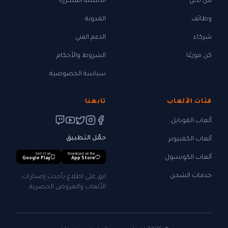
من نحن
الأسئلة المتكررة
وظائف
المدونة
شركاء
الدعم الفني
كن موزعًا
الشروط والأحكام
سياسة الخصوصية
فئات الألعاب
تابعنا
ألعاب الموبايل
حمّل التطبيق
ألعاب الكمبيوتر
Get it on
Download on the
ألعاب الكونسول
Google Play
App Store
خدمات الشحن
ابق على اطلاع بأحدث إصدارات
الألعاب والعروض الحصرية.