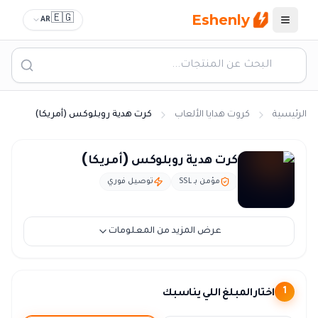
Eshenly
🇪🇬
AR
القائمة
الرئيسية
كروت هدايا الألعاب
كرت هدية روبلوكس (أمريكا)
كرت روبلوكس امريكي - شحن Robux أمريكا
كرت هدية روبلوكس (أمريكا)
مؤمن بـ SSL
توصيل فوري
عرض المزيد من المعلومات
اختار المبلغ اللي يناسبك
1