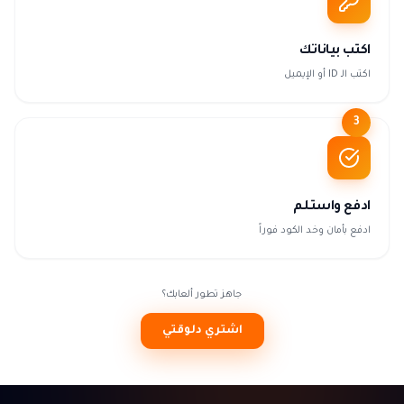
اكتب بياناتك
اكتب الـ ID أو الإيميل
3
ادفع واستلم
ادفع بأمان وخد الكود فوراً
جاهز تطور ألعابك؟
اشتري دلوقتي