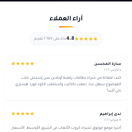
آراء العملاء
4.8
بناء على ٢٬٨٤٧ تقييم
سارة المحسن
٥ مارس ٢٠٢٦
كنت قلقانة من شراء بطاقات رقمية أونلاين بس إشحنلي خلت
الموضوع سهل جدا. دفعت بالكارت واستلمت الكود فورا. هشتري
تاني أكيد!
ندى إبراهيم
٨ فبراير ٢٠٢٦
أخيرا موقع موثوق لشراء كروت الألعاب في الشرق الأوسط. الأسعار