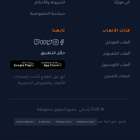
كن موزعًا
الشروط والأحكام
سياسة الخصوصية
فئات الألعاب
تابعنا
ألعاب الموبايل
حمّل التطبيق
ألعاب الكمبيوتر
Get it on
Download on the
ألعاب الكونسول
Google Play
App Store
خدمات الشحن
ابق على اطلاع بأحدث إصدارات
الألعاب والعروض الحصرية.
© 2026 إشنلي. جميع الحقوق محفوظة.
طرق دفع آمنة عبر:
Aman/Masari
E-wallets
Orange Cash
Vodafone Cash