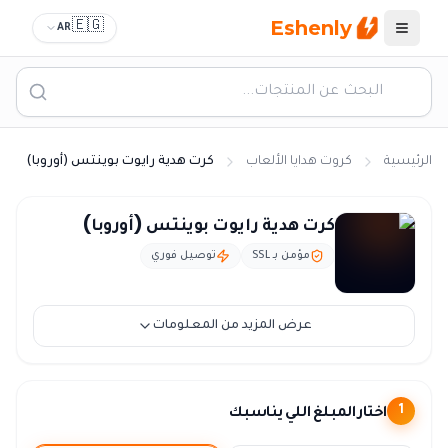
Eshenly
🇪🇬
AR
القائمة
الرئيسية
كروت هدايا الألعاب
كرت هدية رايوت بوينتس (أوروبا)
كرت رايوت بوينتس اوروبا - RP EU ليج اوف ليجيندز
كرت هدية رايوت بوينتس (أوروبا)
مؤمن بـ SSL
توصيل فوري
عرض المزيد من المعلومات
اختار المبلغ اللي يناسبك
1