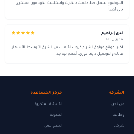
الموضوع سهل جدا. دفعت بالكارت واستلمت الكود فورا. هشتري
تاني أكيد!
ندى إبراهيم
٨ فبراير ٢٠٢٦
أخيرا موقع موثوق لشراء كروت الألعاب في الشرق الأوسط. الأسعار
عادلة والتوصيل دايما فوري. أنصح بيه جدا.
الشركة
مركز المساعدة
من نحن
الأسئلة المتكررة
وظائف
المدونة
شركاء
الدعم الفني