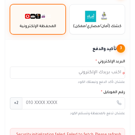
كشك (أمان/مصاري/ممكن)
المحفظة الإلكترونية
تأكيد والدفع
3
البريد الإلكتروني
*
@
علشان نأكد الدفع ونبعتلك الكود
رقم الموبايل
*
+2
علشان تدفع بالمحفظة وتستلم الكود