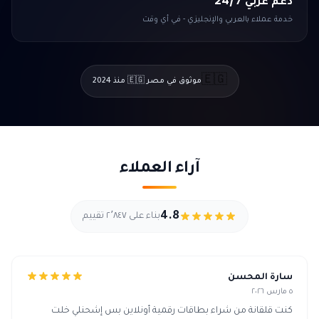
دعم عربي 24/7
خدمة عملاء بالعربي والإنجليزي - في أي وقت
🇪🇬
موثوق في مصر 🇪🇬 منذ 2024
آراء العملاء
4.8
بناء على ٢٬٨٤٧ تقييم
سارة المحسن
٥ مارس ٢٠٢٦
كنت قلقانة من شراء بطاقات رقمية أونلاين بس إشحنلي خلت