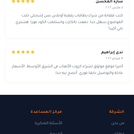
سارة المحسن
٥ مارس ٢٠٢٦
كنت قلقانة من شراء بطاقات رقمية أونلاين بس إشحنلي خلت
الموضوع سهل جدا. دفعت بالكارت واستلمت الكود فورا. هشتري
تاني أكيد!
ندى إبراهيم
٨ فبراير ٢٠٢٦
أخيرا موقع موثوق لشراء كروت الألعاب في الشرق الأوسط. الأسعار
عادلة والتوصيل دايما فوري. أنصح بيه جدا.
الشركة
مركز المساعدة
من نحن
الأسئلة المتكررة