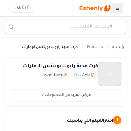
Eshenly
🇪🇬
AR
القائمة
الرئيسية
Products
كرت هدية رايوت بوينتس الإمارات
كرت رايوت بوينتس الامارات - RP UAE ليج اوف ليجيندز
كرت هدية رايوت بوينتس الإمارات
مؤمن بـ SSL
توصيل فوري
عرض المزيد من المعلومات
اختار المبلغ اللي يناسبك
1