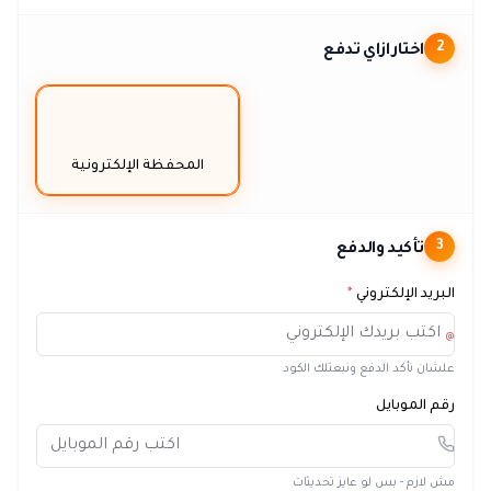
اختار ازاي تدفع
2
المحفظة الإلكترونية
تأكيد والدفع
3
البريد الإلكتروني
*
@
علشان نأكد الدفع ونبعتلك الكود
رقم الموبايل
مش لازم - بس لو عايز تحديثات