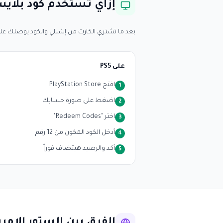
إزاي تستخدم كود بلاي
بعد ما تشتري الكارت من إشنلي والكود يوصلك على 
على PS5
افتح PlayStation Store
1
اضغط على صورة حسابك
2
اختر "Redeem Codes"
3
أدخل الكود المكون من 12 رقم
4
أكد والرصيد هيتضاف فوراً
5