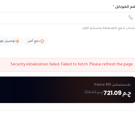
م الموبايل
*
شان تدفع بالمحفظة وتستلم الكود
دفع آمن
توصيل فو
Security initialization failed:
Failed to fetch
. Please refresh the page.
بلايستيشن france €10
ج.م 721.09
ج.م 759.04