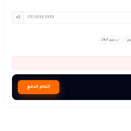
+2
ري
دعم 24/7
إتمام الدفع