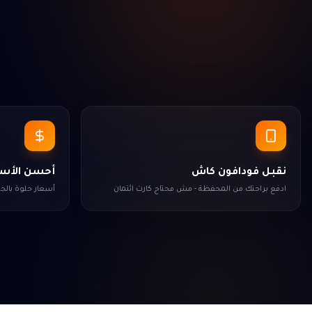
نقبل فودافون كاش
أحسن الأسع
ادفع براحتك من المحفظة - مش محتاج كارت ائتمان
أسعار حلوة بال