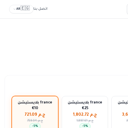
🇪🇬
اتصل بنا
AR
 france
بلايستيشن france
بلايستيشن france
€10
€25
ج.م 1,802.72
ج.م 721.09
ج.م 1,897.61
ج.م 759.04
-
5
%
-
5
%