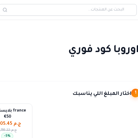
اختار المبلغ اللي يناسبك
1
بلايستيشن
€50
ج.م 3,605.45
ج.م 3,795.22
-
5
%