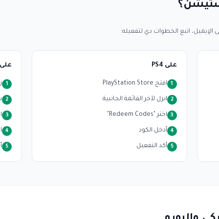
ستيشن؟
الإيميل، اتبع الخطوات دي لتفعيله:
على PS4
على 
افتح PlayStation Store
زور om
1
1
انزل لآخر القائمة الجانبية
س
2
2
اختر "Redeem Codes"
ا
3
3
أدخل الكود
اخت
4
4
أكد التفعيل
أ
5
5