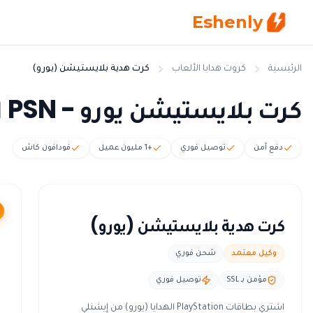
Eshenly
الرئيسية
كروت هدايا الألعاب
كرت هدية بلايستيشن (يورو)
كرت بلايستيشن يورو - PSN اوروبا كود فوري
دفع آمن
توصيل فوري
+1 مليون عميل
فودافون كاش
كرت هدية بلايستيشن (يورو)
وكيل معتمد
شحن فوري
مؤمن بـ SSL
توصيل فوري
اشتري بطاقات PlayStation الهدايا (يورو) من إيشنلي