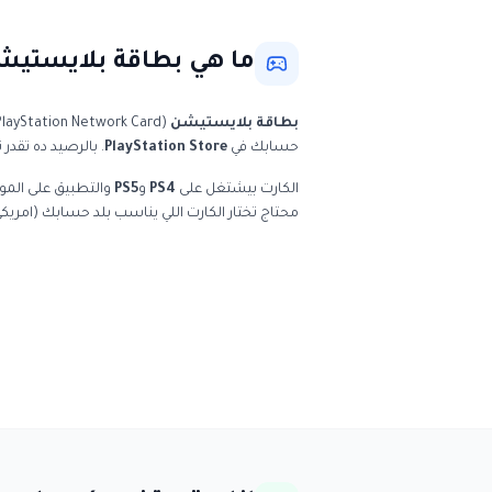
ما هي بطاقة بلايستيشن (N Card
بطاقة بلايستيشن
حسابك في
PlayStation Store
. بالرصيد ده تقدر
الكارت بيشتغل على
PS4
و
PS5
محتاج تختار الكارت اللي يناسب بلد حسابك (امريكي 