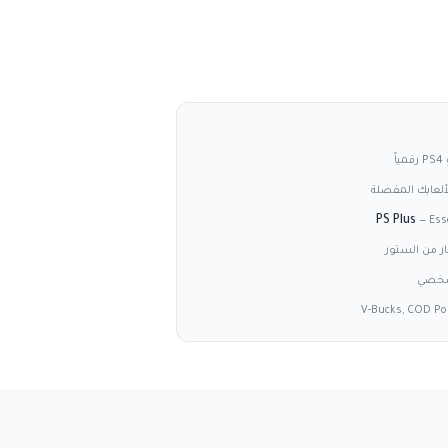
لعابك المفضلة
—
Ess
ار من الستور
شخصي
V-Bucks, COD Poi