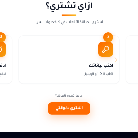
ازاي تشتري؟
اشتري بطاقة الألعاب في 3 خطوات بس
3
2
اكتب بياناتك
ادف
اكتب الـ ID أو الإيميل
ادفع
جاهز تطور ألعابك؟
اشتري دلوقتي