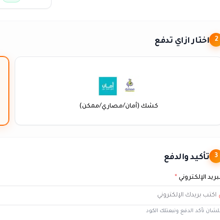
اختار ازاي تدفع
2
كشك (أمان/مصاري/ممكن)
تأكيد والدفع
3
بريد الإلكتروني
*
شان نأكد الدفع ونبعتلك الكود