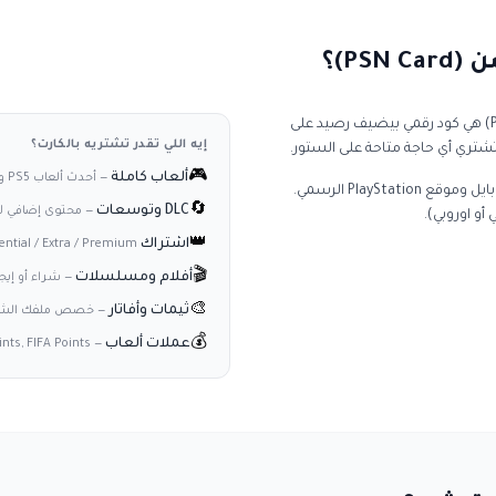
PS)؟
(PlayStation Network Card) هي كود رقمي بيضيف رصيد على
إيه اللي تقدر تشتريه بالكارت؟
 تشتري أي حاجة متاحة على الستور.
🎮
ألعاب كاملة
—
أحدث ألعاب PS5 و PS4 رقمياً
والتطبيق على الموبايل وموقع PlayStation الرسمي.
🔄
DLC وتوسعات
—
محتوى إضافي لأ
أو اوروبي).
👑
اشتراك PS Plus
ential / Extra / Premium
🎬
أفلام ومسلسلات
—
شراء أو إيج
🎨
ثيمات وأفاتار
—
خصص ملفك ال
💰
عملات ألعاب
nts, FIFA Points
—