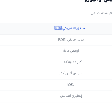
كي واليورو
 هيساعدك تقرر:
الستور الامريكي 🇺🇸
دولار أمريكي (USD)
أرخص عادةً
أكبر مكتبة ألعاب
عروض أكتر وأبكر
ESRB
إنجليزي أساسي