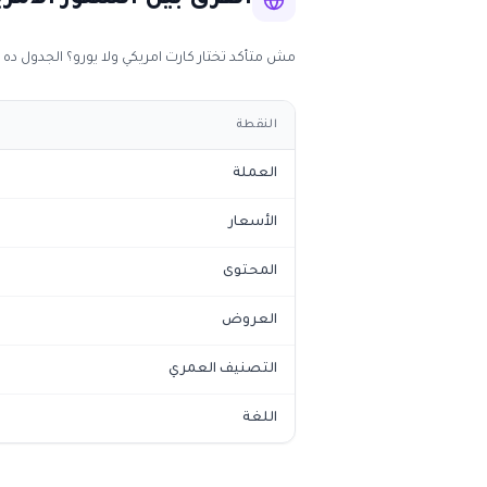
الفرق بين الستور الامري
مش متأكد تختار كارت امريكي ولا يورو؟ الجدول ده
النقطة
العملة
الأسعار
المحتوى
العروض
التصنيف العمري
اللغة