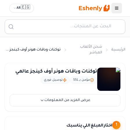
Eshenly
🇪🇬
AR
القائمة
شحن الألعاب
الرئيسية
توكنات وباقات هونر أوف كينجز عالمي
المباشر
شحن هونر اوف كينجز - توكنات وباقات HOK عالمي
توكنات وباقات هونر أوف كينجز عالمي
مؤمن بـ SSL
توصيل فوري
عرض المزيد من المعلومات
اختار المبلغ اللي يناسبك
1