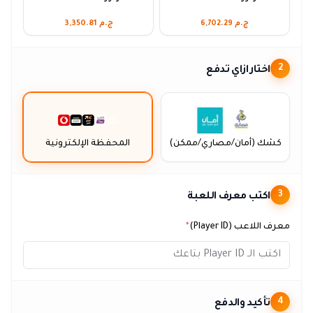
ج.م 6,702.29
ج.م 3,350.81
اختار ازاي تدفع
2
كشك (أمان/مصاري/ممكن)
المحفظة الإلكترونية
اكتب معرف اللعبة
3
معرف اللاعب (Player ID)
*
تأكيد والدفع
4