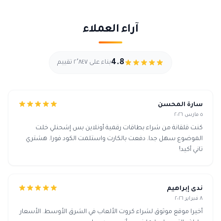
آراء العملاء
4.8
بناء على ٢٬٨٤٧ تقييم
سارة المحسن
٥ مارس ٢٠٢٦
كنت قلقانة من شراء بطاقات رقمية أونلاين بس إشحنلي خلت
الموضوع سهل جدا. دفعت بالكارت واستلمت الكود فورا. هشتري
تاني أكيد!
ندى إبراهيم
٨ فبراير ٢٠٢٦
أخيرا موقع موثوق لشراء كروت الألعاب في الشرق الأوسط. الأسعار