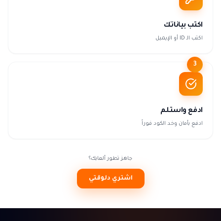
اكتب بياناتك
اكتب الـ ID أو الإيميل
3
ادفع واستلم
ادفع بأمان وخد الكود فوراً
جاهز تطور ألعابك؟
اشتري دلوقتي