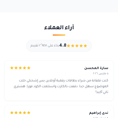
آراء العملاء
4.8
بناء على ٢٬٨٤٧ تقييم
سارة المحسن
٥ مارس ٢٠٢٦
كنت قلقانة من شراء بطاقات رقمية أونلاين بس إشحنلي خلت
الموضوع سهل جدا. دفعت بالكارت واستلمت الكود فورا. هشتري
تاني أكيد!
ندى إبراهيم