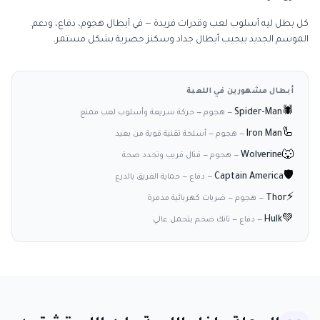
كل بطل ليه أسلوب لعب وقدرات فريدة — في أبطال هجوم، دفاع، ودعم.
الموسم الجديد بيجيب أبطال جداد وسكنز حصرية بشكل مستمر.
أبطال مشهورين في اللعبة
🕷️
Spider-Man
—
هجوم — حركة سريعة وأسلوب لعب ممتع
🦾
Iron Man
—
هجوم — أسلحة تقنية قوية من بعيد
🐺
Wolverine
—
هجوم — قتال قريب وتجدد صحة
🛡️
Captain America
—
دفاع — حماية الفريق بالدرع
⚡
Thor
—
هجوم — ضربات كهربائية مدمرة
💚
Hulk
—
دفاع — تانك ضخم بتحمل عالي