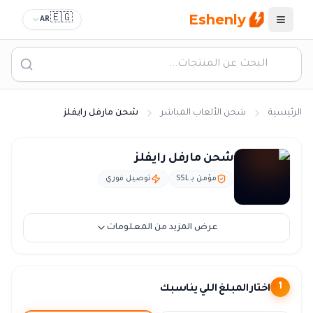
Eshenly
🇪🇬
AR
القائمة
الرئيسية
شحن الألعاب المباشر
شحن مارفل رايفلز
شحن مارفل رايفلز - نقاط Marvel Rivals شحن فوري
شحن مارفل رايفلز
مؤمن بـ SSL
توصيل فوري
عرض المزيد من المعلومات
اختار المبلغ اللي يناسبك
1