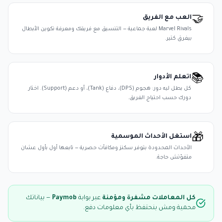
العب مع الفريق
🤝
Marvel Rivals لعبة جماعية — التنسيق مع فريقك ومعرفة تكوين الأبطال
بيفرق كتير.
اتعلم الأدوار
📚
كل بطل ليه دور: هجوم (DPS)، دفاع (Tank)، أو دعم (Support). اختار
دورك حسب احتياج الفريق.
استغل الأحداث الموسمية
🎁
الأحداث المحدودة بتوفر سكنز ومكافآت حصرية — تابعها أول بأول عشان
متفوّتش حاجة.
كل المعاملات مشفرة ومؤمنة
عبر بوابة
Paymob
— بياناتك
محمية ومش بنحتفظ بأي معلومات دفع.