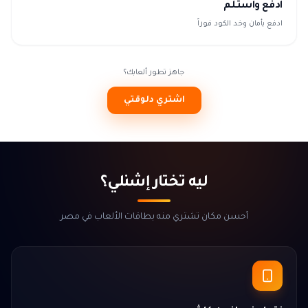
ادفع واستلم
ادفع بأمان وخد الكود فوراً
جاهز تطور ألعابك؟
اشتري دلوقتي
ليه تختار إشنلي؟
أحسن مكان تشتري منه بطاقات الألعاب في مصر