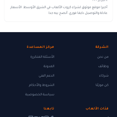
٨ فبراير ٢٠٢٦
أخيرا موقع موثوق لشراء كروت الألعاب في الشرق الأوسط. الأسعار
عادلة والتوصيل دايما فوري. أنصح بيه جدا.
الشركة
مركز المساعدة
من نحن
الأسئلة المتكررة
وظائف
المدونة
شركاء
الدعم الفني
كن موزعًا
الشروط والأحكام
سياسة الخصوصية
فئات الألعاب
تابعنا