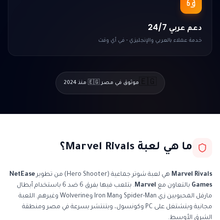
دعم عربي 24/7
خدمة عملاء بالعربي والإنجليزي - في أي وقت
🇪🇬
موثوق في مصر 🇪🇬 منذ 2024
ما هي لعبة Marvel Rivals؟
Marvel Rivals
هي لعبة شوتر جماعية (Hero Shooter) من تطوير
NetEase
Games
بالتعاون مع
Marvel
. بتلعب فيها بفرق 6 ضد 6 باستخدام أبطال
مارفل المحبوبين زي Spider-Man وIron Man وWolverine وغيرهم. اللعبة
مجانية وبتشتغل على PC وكونسول، وبتنتشر بسرعة في مصر ومنطقة
الشرق الأوسط.