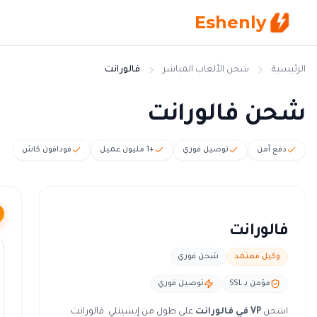
Eshenly
الرئيسية
شحن الألعاب المباشر
فالورانت
شحن فالورانت
دفع آمن
توصيل فوري
+1 مليون عميل
فودافون كاش
فالورانت
وكيل معتمد
شحن فوري
مؤمن بـ SSL
توصيل فوري
اشحن
VP في فالورانت
على طول من إيشينلي. فالورانت