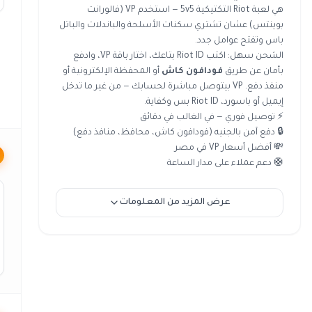
هي لعبة Riot التكتيكية 5v5 — استخدم VP (فالورانت
بوينتس) عشان تشتري سكنات الأسلحة والباندلات والباتل
باس وتفتح عوامل جدد.
الشحن سهل: اكتب Riot ID بتاعك، اختار باقة VP، وادفع
بأمان عن طريق
فودافون كاش
أو المحفظة الإلكترونية أو
منفذ دفع. VP بيتوصل مباشرة لحسابك — من غير ما تدخل
إيميل أو باسورد، Riot ID بس وكفاية.
⚡ توصيل فوري — في الغالب في دقائق
🔒 دفع آمن بالجنيه (فودافون كاش، محافظ، منافذ دفع)
💸 أفضل أسعار VP في مصر
🛟 دعم عملاء على مدار الساعة
عرض المزيد من المعلومات