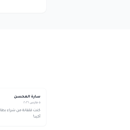
سارة المحسن
٥ مارس ٢٠٢٦
كنت قلقانة من شراء بطا
أكيد!