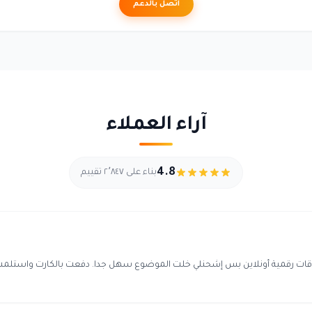
اتصل بالدعم
آراء العملاء
4.8
بناء على ٢٬٨٤٧ تقييم
قات رقمية أونلاين بس إشحنلي خلت الموضوع سهل جدا. دفعت بالكارت واستلمت ا