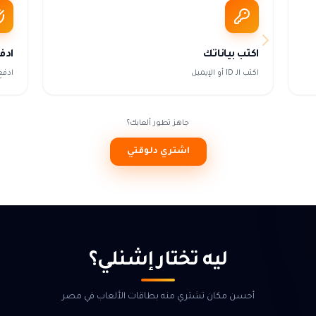
اكتب بياناتك
ادف
اكتب الـ ID أو الإيميل
ادفع
جاهز تطور ألعابك؟
اشتري دلوقتي
ليه تختار إشنلي؟
أحسن مكان تشتري منه بطاقات الألعاب في مصر