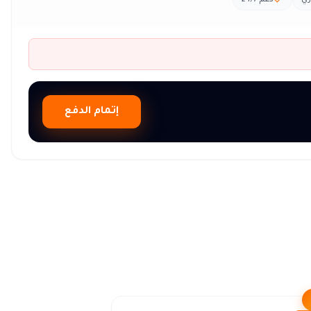
ري
دعم 24/7
إتمام الدفع