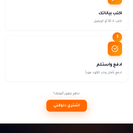
اكتب بياناتك
اكتب الـ ID أو الإيميل
3
ادفع واستلم
ادفع بأمان وخد الكود فوراً
جاهز تطور ألعابك؟
اشتري دلوقتي