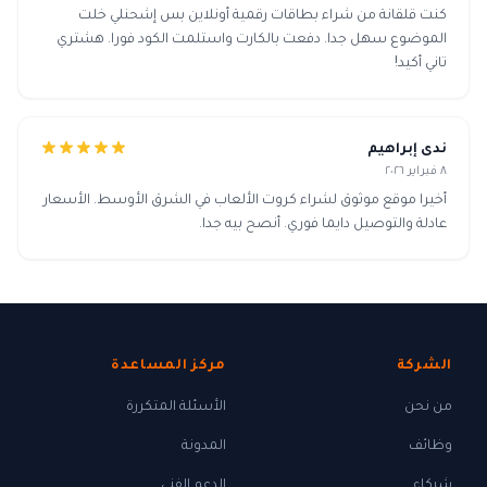
كنت قلقانة من شراء بطاقات رقمية أونلاين بس إشحنلي خلت
الموضوع سهل جدا. دفعت بالكارت واستلمت الكود فورا. هشتري
تاني أكيد!
ندى إبراهيم
٨ فبراير ٢٠٢٦
أخيرا موقع موثوق لشراء كروت الألعاب في الشرق الأوسط. الأسعار
عادلة والتوصيل دايما فوري. أنصح بيه جدا.
الشركة
مركز المساعدة
من نحن
الأسئلة المتكررة
وظائف
المدونة
شركاء
الدعم الفني