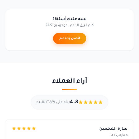
لسه عندك أسئلة؟
كلم فريق الدعم - موجودين 24/7
اتصل بالدعم
آراء العملاء
4.8
بناء على ٢٬٨٤٧ تقييم
سارة المحسن
٥ مارس ٢٠٢٦