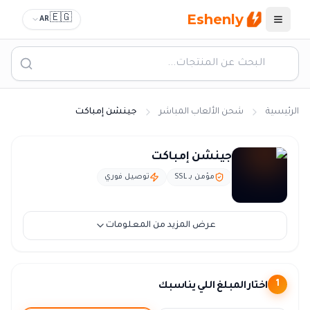
Eshenly
🇪🇬
AR
القائمة
الرئيسية
شحن الألعاب المباشر
جينشن إمباكت
شحن جينشن امباكت - جواهر Genshin Impact فودافون كاش
جينشن إمباكت
مؤمن بـ SSL
توصيل فوري
عرض المزيد من المعلومات
اختار المبلغ اللي يناسبك
1