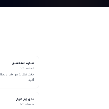
سارة المحسن
٥ مارس ٢٠٢٦
كنت قلقانة من شراء بطا
أكيد!
ندى إبراهيم
٨ فبراير ٢٠٢٦