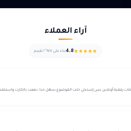
آراء العملاء
4.8
بناء على ٢٬٨٤٧ تقييم
قات رقمية أونلاين بس إشحنلي خلت الموضوع سهل جدا. دفعت بالكارت واستلمت ا