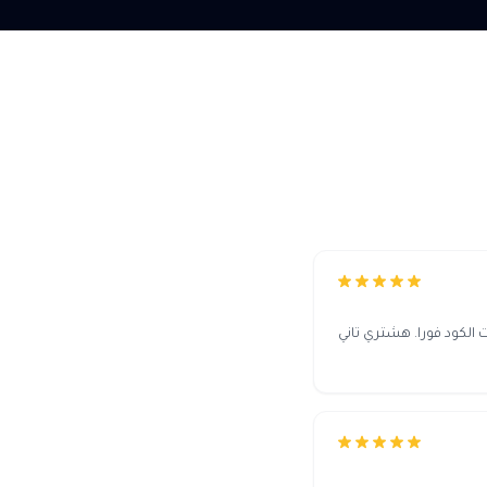
لكود فورا. هشتري تاني