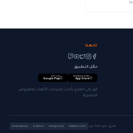
ا.
تابعنا
حمّل التطبيق
Get it on
Download on the
Google Play
App Store
ابق على اطلاع بأحدث إصدارات الألعاب والعروض
الحصرية.
طرق دفع آمنة عبر:
Aman/Masari
E-wallets
Orange Cash
Vodafone Cash