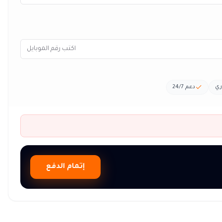
ري
دعم 24/7
إتمام الدفع