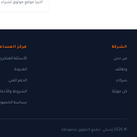
أخيرا موقع موثوق لشراء ك
الشركة
مركز المساع
من نحن
الأسئلة المتكررة
وظائف
المدونة
شركاء
الدعم الفني
كن موزعًا
الشروط والأحكا
سياسة الخصوص
© 2026 إشنلي. جميع الحقوق محفوظة.