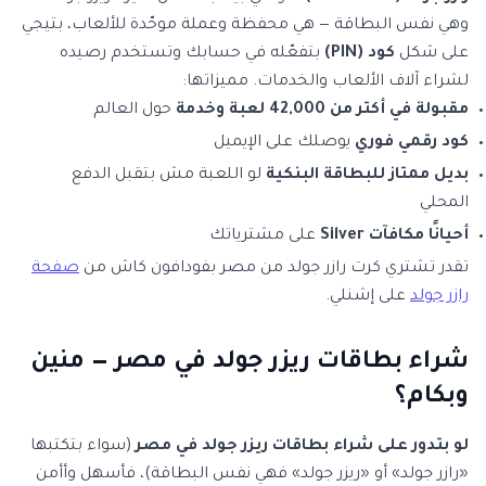
وهي نفس البطاقة — هي محفظة وعملة موحّدة للألعاب، بتيجي
على شكل
كود (PIN)
بتفعّله في حسابك وتستخدم رصيده
لشراء آلاف الألعاب والخدمات. مميزاتها:
مقبولة في أكتر من 42,000 لعبة وخدمة
حول العالم
كود رقمي فوري
يوصلك على الإيميل
بديل ممتاز للبطاقة البنكية
لو اللعبة مش بتقبل الدفع
المحلي
أحيانًا مكافآت Silver
على مشترياتك
تقدر تشتري كرت رازر جولد من مصر بفودافون كاش من
صفحة
رازر جولد
على إشنلي.
شراء بطاقات ريزر جولد في مصر — منين
وبكام؟
لو بتدور على شراء بطاقات ريزر جولد في مصر
(سواء بتكتبها
«رازر جولد» أو «ريزر جولد» فهي نفس البطاقة)، فأسهل وأأمن