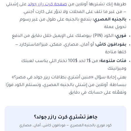
طريقة إنك تشتريها أونلاين من
صفحة كرت رازر جولد
على إشنلي
— من غير ما تلف على المحلات ولا تدوّر على كارت أجنبي.
بالجنيه المصري:
بتدفع بالجنيه على طول من غير رسوم
تحويل عملة
فوري:
الكود (PIN) بيوصلك على الإيميل خلال دقايق من الدفع
بفودافون كاش:
أو أمان، مصاري، ممكن، فيزا/ماستركارد —
كلها متاحة
فئات متنوعة:
من $1 لحد $100 تختار اللي يناسب لعبتك
وميزانيتك
يعني إجابة سؤال «منين أشتري بطاقات ريزر جولد في مصر؟»
ببساطة: أونلاين من إشنلي بالجنيه المصري، وتستلم الكود فورًا
وتفعّله على حسابك في دقايق.
جاهز تشتري كرت رازر جولد؟
كود فوري بالجنيه المصري — فودافون كاش، أمان، مصاري