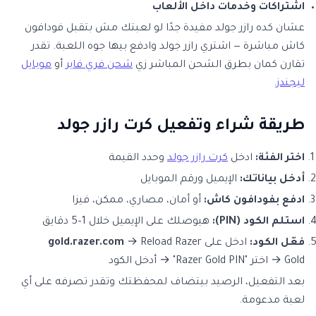
اشتراكات وخدمات داخل الألعاب
عشان كده رازر جولد مفيدة جدًا لو لعبتك مش بتقبل فودافون
كاش مباشرة — اشتري رازر جولد وادفع بيها جوه اللعبة. تقدر
تقارن كمان بطرق الشحن المباشر زي
شحن فري فاير
أو
موبايل
ليجندز
.
طريقة شراء وتفعيل كرت رازر جولد
اختر الفئة:
ادخل
كرت رازر جولد
وحدد القيمة
أدخل بياناتك:
الإيميل ورقم الموبايل
ادفع بفودافون كاش:
أو أمان، مصاري، ممكن، فيزا
استلم الكود (PIN):
هيوصلك على الإيميل خلال 1–5 دقايق
فعّل الكود:
ادخل على
→ Reload Razer
gold.razer.com
Gold → اختر "Razer Gold PIN" → أدخل الكود
بعد التفعيل، الرصيد بيتضاف لمحفظتك وتقدر تصرفه على أي
لعبة مدعومة.