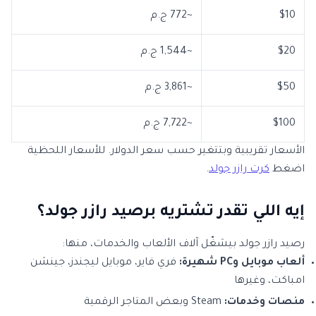
$10
~772 ج.م
$20
~1,544 ج.م
$50
~3,861 ج.م
$100
~7,722 ج.م
الأسعار تقريبية وبتتغير حسب سعر الدولار. للأسعار اللحظية
اضغط
كرت رازر جولد
.
إيه اللي تقدر تشتريه برصيد رازر جولد؟
رصيد رازر جولد بيشغّل آلاف الألعاب والخدمات، منها:
ألعاب موبايل وPC شهيرة:
فري فاير، موبايل ليجندز، جينشن
امباكت، وغيرها
منصات وخدمات:
Steam وبعض المتاجر الرقمية