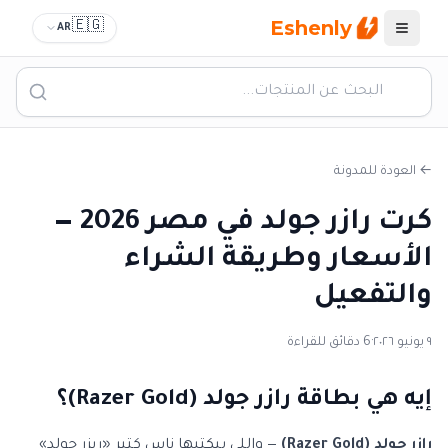
Eshenly
🇪🇬
AR
القائمة
← العودة للمدونة
كرت رازر جولد في مصر 2026 —
الأسعار وطريقة الشراء
والتفعيل
٩ يونيو ٢٠٢٦
·
6 دقائق للقراءة
إيه هي بطاقة رازر جولد (Razer Gold)؟
رازر جولد (Razer Gold)
— واللي بيكتبها ناس كتير «ريزر جولد»