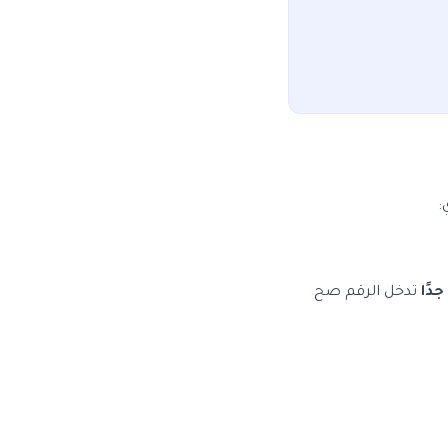
دًا
تدخل الرقم صح