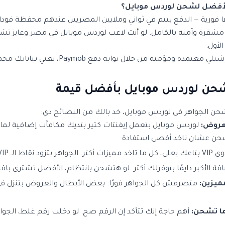
لأفضل لشحن لوردس موبايل؟
ها فورية — الدفع بيتم في ثواني وملايين المصريين عندهم محفظة ف
مشفرة وآمنة بالكامل. لو أنت لاعب لوردس موبايل في مصر وعايز تش
لأول.
ومؤمنة من خلال بوابة دفع Paymob، يعني بياناتك محمية بالكامل.
حن لوردس موبايل بأفضل قيمة
ن الجواهر في لوردس موبايل، خد بالك من النصائح دي:
عروض:
لوردس موبايل بتعمل إيفنتات كتير بتديك مكافآت إضافية لما
شحن عشان تاخد أقصى استفادة
قاط الـ VIP تلقائيًا
اقة الأكبر دايمًا بتوفرلك أكتر. لو هتشحن بانتظام، الأفضل تشتري باقة
مميزين:
متصرفش كل الجواهر فورًا. بعض الأبطال والعروض بتنزل ف
أهم حاجة إنك تتأكد إن الرقم صح. لو دخلت رقم غلط، الجو