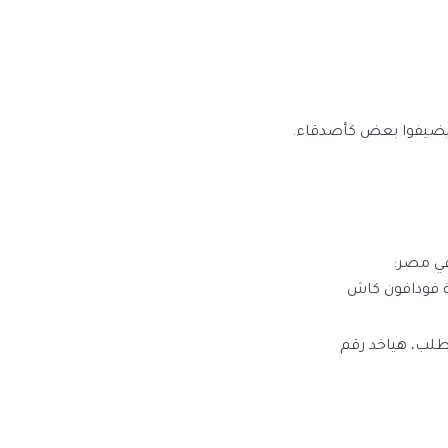
شان يضيفوا بعض كأصدقاء.
في مصر:
 فودافون كاش
طلب، هياخد رقم