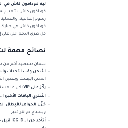
ليه فودافون كاش هي ا
فودافون كاش بتتميز بإن
رسوم إضافية، والعملية 
فودافون كاش هي خيارك ا
كل طرق الدفع اللي على إشنلي معتمدة 
نصائح مهمة لش
عشان تستفيد أكتر من شح
اشحن وقت الأحداث وال
استنى الإيفنت وبعدين ا
ركّز على VIP:
كل ما مستوى VIP بتاعك يعلى، كل ما تاخد مميزات أكتر. الجواهر بتزود ن
اشتري الباقات الأكبر:
الب
خزّن الجواهر للأبطال ال
وبتحتاج جواهر كتير
أتأكد من الـ IGG ID قبل ما تشحن: