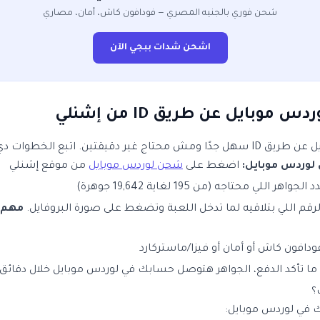
شحن فوري بالجنيه المصري — فودافون كاش، أمان، مصاري
اشحن شدات ببجي الآن
وبايل عن طريق ID من إشنلي
ر دقيقتين. اتبع الخطوات دي:
وردس موبايل:
اضغط على
شحن لوردس موبايل
من موقع إشنلي
جواهر اللي محتاجه (من 195 لغاية 19,642 جوهرة)
لرقم اللي بتلاقيه لما تدخل اللعبة وتضغط على صورة البروفايل.
مهم ج
ودافون كاش أو أمان أو فيزا/ماستركارد
ما تأكد الدفع، الجواهر هتوصل حسابك في لوردس موبايل خلال دقائق