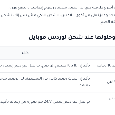
أسرع طريقة دفع في مصر. مفيش رسوم إضافية والدفع فوري
بجد وعايز تبقى من أقوى اللاعبين، الشحن الذكي مش بس إنك تشحن 
قة الصح.
حلولها عند شحن لوردس موبايل
الحل
ئق
تأكد إن IGG ID صحيح. لو صح، تواصل مع دعم إشنلي مع صورة من الدفع
تأكد إن عندك رصيد كافي في المحفظة. لو الرصيد موجو
كاش
دقيقة
يل
تواصل مع دعم إشنلي 24/7 مع صورة من رسالة تأكيد الدفع