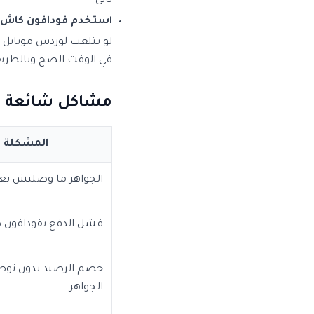
تاني
استخدم فودافون كاش:
لو بتلعب لوردس موبايل 
في الوقت الصح وبالطري
مشاكل شائعة و
المشكلة
الجواهر ما وصلتش بعد 10 دقا
فشل الدفع بفودافون 
خصم الرصيد بدون توص
الجواهر