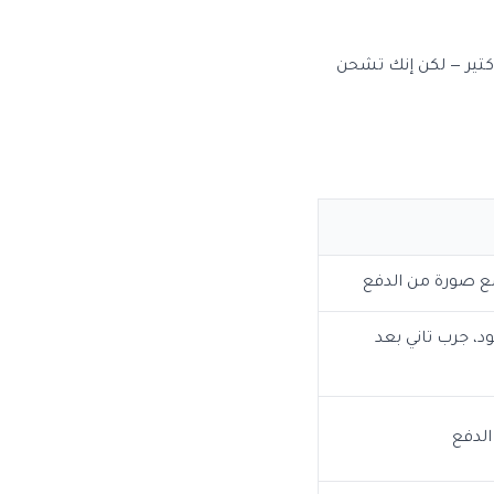
كتير — لكن إنك تشحن
د، جرب تاني بعد