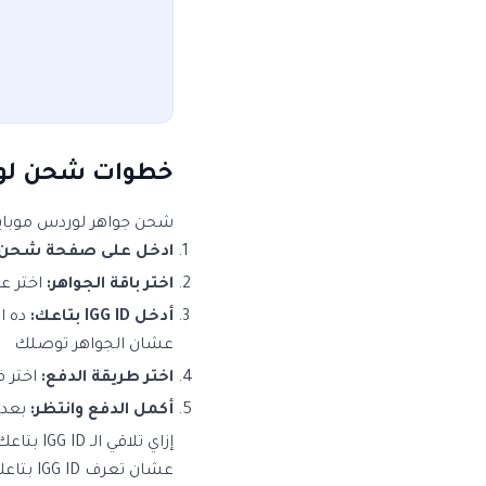
خطوات شحن لوردس م
شحن جواهر لوردس موبايل عن طريق ID سهل جدًا ومش محتاج غي
ادخل على صفحة شحن ل
اختر باقة الجواهر:
اختر عدد ال
أدخل IGG ID بتاعك:
ده ا
عشان الجواهر توصلك
اختر طريقة الدفع:
اختر ف
أكمل الدفع وانتظر:
بعد 
إزاي تلاقي الـ IGG ID بتاعك؟
عشان تعرف IGG ID بتاعك في لوردس موبايل: