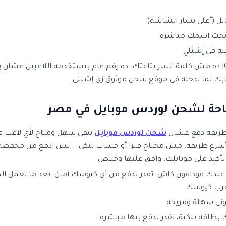
ل (أعلى يسار الشاشة)
له في إشنلي
الـ IGG ID ده مش كلمة السر بتاعتك. ده رقم عام بيستخدمه اللاعبين ع
 لما تدخله في موقع شحن موثوق زي إشنلي.
احة لشحن لوردس موبايل في مصر
 طريقة دفع عشان
شحن لوردس موبايل
يبقى سهل ومتاح لأي لاعب 
رع طريقة. مش محتاج فيزا أو حساب بنكي — بس ادفع من محفظة
أكيد على موبايلك، وافق عليها وخلاص
دك فودافون كاش، تقدر تدفع من أي كيوسك أمان. بعد ما تعمل ال
أقرب كيوسك
وني سهلة ومريحة
بطاقة بنكية، تقدر تدفع بيها مباشرة