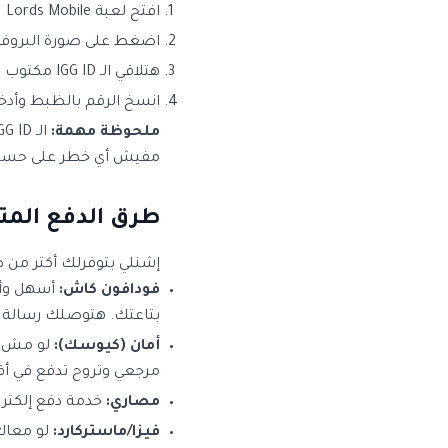
افتح لعبة Lords Mobile
اضغط على صورة البروفاي
هتلاقي الـ IGG ID مكتوب تحت اسمك مباشرة
انسخ الرقم بالظبط وأدخ
ملحوظة مهمة:
مفيش أي خطر على حسابك
طرق الدفع المت
إشنلي بتوفرلك أكتر من
فودافون كاش:
أسهل وأس
بتاعتك. هتوصلك رسالة ت
أمان (كيوسك):
لو مش عن
مرجعي وتروح تدفع في 
مصاري:
خدمة دفع إلكتر
فيزا/ماستركارد:
لو معاك 