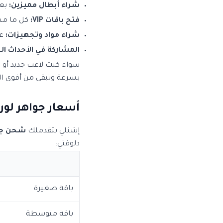
شراء أبطال مميزين:
بعض
فتح باقات VIP:
كل ما مستواك في الـ IP
شراء مواد وتجهيزات:
عش
المشاركة في الأحداث ال
سواء كنت لاعب جديد أو ل
بسرعة وتبقى من أقوى الل
أسعار جواهر لورد
إشنلي بتقدملك
شحن جوا
دلوقتي:
ا
باقة صغيرة
باقة متوسطة