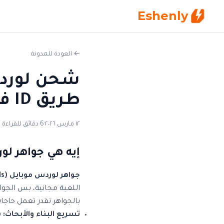
Eshenly
← العودة للمدونة
شحن لوردس
طريق ID في مصر 2026
١٢ مارس ٢٠٢٦
·
6 دقائق للقراءة
إيه هي جواهر لو
جواهر لوردس موبايل (Diamonds)
اللعبة مجانية، بس الجوا
بالجواهر تقدر تعمل حاجات
تسريع البناء والأبحاث:
ب