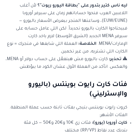
ليه ناس كتير بتدور على "بطاقة اليورو ريوت"؟
لأن أغلب
اللاعبين العرب فتحوا حساباتهم زمان على سيرفر أوروبا
(EUW/EUNE)، وساعتها المتجر بيعرض الأسعار باليورو —
فبيحتاجوا الكارت باليورو تحديداً. لكن اللي عامل حسابه على
سيرفر MENA الجديد (الشرق الأوسط) لازم ياخد كارت
الإمارات/MENA.
الخلاصة:
العملة اللي شايفها في متجرك = نوع
الكارت اللي تشتريه، من غير تخمين.
⚠️
تحذير:
كارت باليورو مش هيتفعّل على حساب دولار أو MENA،
والعكس. اتأكد من العملة الأول عشان الكود ما يبوّظش.
فئات كارت رايوت بوينتس (باليورو
والإسترليني)
كروت رايوت بوينتس بتيجي بفئات ثابتة حسب عملة المنطقة.
الفئات الأشهر:
كارت أوروبا (يورو):
فئات زي €10 و€20 و€50 — كل فئة
بتديك عدد نقاط (RP/VP) مختلف