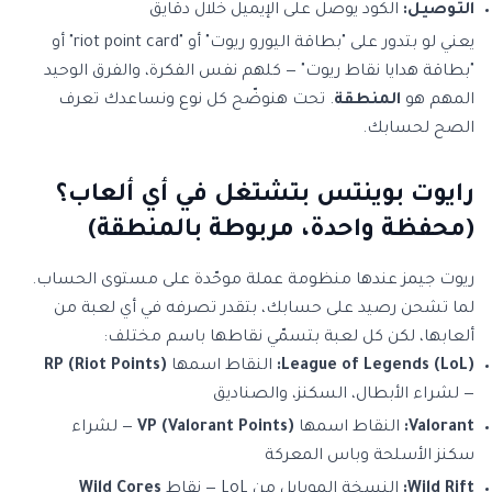
التوصيل:
الكود يوصل على الإيميل خلال دقايق
يعني لو بتدور على "بطاقة اليورو ريوت" أو "riot point card" أو
"بطاقة هدايا نقاط ريوت" — كلهم نفس الفكرة، والفرق الوحيد
المهم هو
المنطقة
. تحت هنوضّح كل نوع ونساعدك تعرف
الصح لحسابك.
رايوت بوينتس بتشتغل في أي ألعاب؟
(محفظة واحدة، مربوطة بالمنطقة)
ريوت جيمز عندها منظومة عملة موحّدة على مستوى الحساب.
لما تشحن رصيد على حسابك، بتقدر تصرفه في أي لعبة من
ألعابها، لكن كل لعبة بتسمّي نقاطها باسم مختلف:
League of Legends (LoL):
النقاط اسمها
RP (Riot Points)
— لشراء الأبطال، السكنز، والصناديق
Valorant:
النقاط اسمها
VP (Valorant Points)
— لشراء
سكنز الأسلحة وباس المعركة
Wild Rift:
النسخة الموبايل من LoL — نقاط
Wild Cores