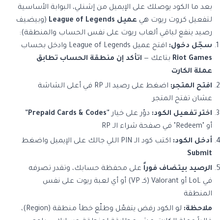
بعد ما الكود يوصلك على الإيميل من إشنلي، البوابة الأساسية
لتفعيل كروت ريوت هي
عميل League of Legends
(وبيضيف
رصيد ينفع لباقي ألعاب ريوت على نفس الحساب والمنطقة):
سجّل دخول:
افتح عميل League of Legends وادخل بحساب
Riot Games
بتاعك —
اتأكد إن منطقة الحساب تطابق
عملة الكارت
افتح المتجر:
اضغط على رصيد الـ RP في أعلى الشاشة
عشان تفتح المتجر
اختر تفعيل الكود:
دوّر على خيار
"Prepaid Cards & Codes"
أو "Redeem" في صفحة شراء الـ RP
أدخل الكود:
اكتب كود الـ PIN اللي جالك على الإيميل واضغط
Submit
الرصيد بيتضاف فوراً
على محفظة حسابك، وتقدر تصرفه
في LoL أو Valorant (كـ VP) أو أي لعبة ريوت على نفس
المنطقة
ملاحظة:
لو الكود رفض يتفعّل وطلّع خطأ منطقة (Region)،