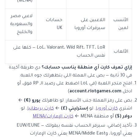
(MENA)
لاعبي مصر
الأنسب
اللاعبين على
حسابات
والسعودية
لمين
سيرفرات أوروبا
UK
والخليج
LoL، Valorant، Wild Rift، TFT، LoR — كلها على
الألعاب
نفس الحساب
إزاي تعرف كارت أي منطقة يناسب حسابك؟
دي طريقة أكيدة
في 30 ثانية — بص على العملة اللي بتظهرلك جوه اللعبة:
افتح متجر اللعبة (في LoL اضغط على رصيد الـ RP فوق، أو
ادخل
account.riotgames.com
)
بص على رمز العملة جنب الأسعار: لو ظاهرلك
يورو (€)
←
اشتري
كارت أوروبا
. لو
إسترليني (£)
←
كارت بريطانيا
. لو
دولار ($)
أو منطقة MENA ←
كارت الإمارات/MENA
تأكيد إضافي: سيرفر الحساب نفسه بيقولك — EUW/EUNE
يعني أوروبا، وMENA/Middle East يعني كارت الإمارات