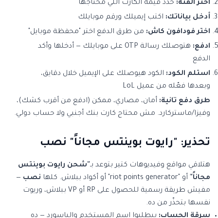
اختر الفئة:
حدد قيمة الكارت اللي محتاجها
أدخل بياناتك:
اكتب إيميلك ورقم موبايلك
اختر فودافون كاش:
من طرق الدفع اختر "محفظة موبايل"
ادفع:
هتوصلك رسالة OTP على موبايلك — أدخلها وأكد
الدفع
استلم الكود:
الكود هيوصلك على الإيميل خلال دقايق،
وبعدها فعّله من عميل LoL
طرق دفع تانية:
أمان، مصاري، ممكن (ادفع من أقرب كشك)،
وفيزا/ماستركارد. مش محتاج كارت بنك أجنبي ولا حساب دولي.
تحذير: "رايوت بوينتس مجاناً" نصب
هتلاقي مواقع وفيديوهات كتير بتوعد بـ
"شحن رايوت بوينتس
مجاناً"
أو "riot points generator" أو أكواد ببلاش. كلها
نصب
—
مفيش طريقة رسمية للحصول على RP أو VP ببلاش، وريوت
نفسها بتحذّر من ده.
سرقة الحساب:
بيطلبوا اسم المستخدم والباسورد — ده