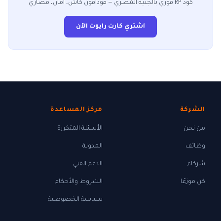
كود RP فوري بالجنيه المصري — فودافون كاش، أمان، مصاري
اشتري كارت رايوت الآن
الشركة
مركز المساعدة
من نحن
الأسئلة المتكررة
وظائف
المدونة
شركاء
الدعم الفني
كن موزعًا
الشروط والأحكام
سياسة الخصوصية