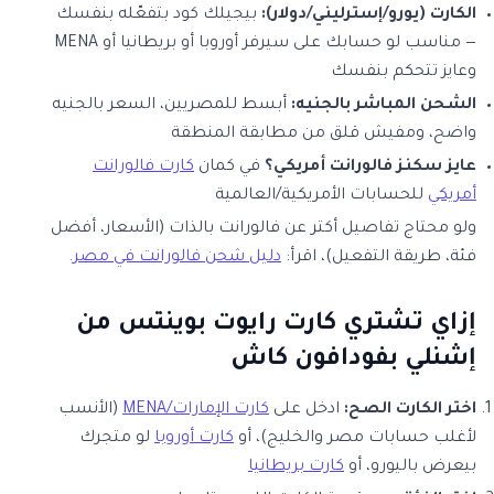
الكارت (يورو/إسترليني/دولار):
بيجيلك كود بتفعّله بنفسك
— مناسب لو حسابك على سيرفر أوروبا أو بريطانيا أو MENA
وعايز تتحكم بنفسك
الشحن المباشر بالجنيه:
أبسط للمصريين، السعر بالجنيه
واضح، ومفيش قلق من مطابقة المنطقة
عايز سكنز فالورانت أمريكي؟
في كمان
كارت فالورانت
أمريكي
للحسابات الأمريكية/العالمية
ولو محتاج تفاصيل أكتر عن فالورانت بالذات (الأسعار، أفضل
فئة، طريقة التفعيل)، اقرأ:
دليل شحن فالورانت في مصر
.
إزاي تشتري كارت رايوت بوينتس من
إشنلي بفودافون كاش
اختر الكارت الصح:
ادخل على
كارت الإمارات/MENA
(الأنسب
لأغلب حسابات مصر والخليج)، أو
كارت أوروبا
لو متجرك
بيعرض باليورو، أو
كارت بريطانيا