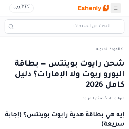
Eshenly
🇪🇬
AR
القائمة
← العودة للمدونة
شحن رايوت بوينتس — بطاقة
اليورو ريوت ولا الإمارات؟ دليل
كامل 2026
٤ يوليو ٢٠٢٦
·
8 دقائق للقراءة
إيه هي بطاقة هدية رايوت بوينتس؟ (إجابة
سريعة)