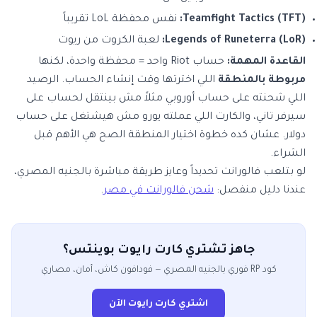
Teamfight Tactics (TFT):
نفس محفظة LoL تقريباً
Legends of Runeterra (LoR):
لعبة الكروت من ريوت
القاعدة المهمة:
حساب Riot واحد = محفظة واحدة، لكنها
مربوطة بالمنطقة
اللي اخترتها وقت إنشاء الحساب. الرصيد
اللي شحنته على حساب أوروبي مثلاً مش بينتقل لحساب على
سيرفر تاني، والكارت اللي عملته يورو مش هيشتغل على حساب
دولار. عشان كده خطوة اختيار المنطقة الصح هي الأهم قبل
الشراء.
لو بتلعب فالورانت تحديداً وعايز طريقة مباشرة بالجنيه المصري،
عندنا دليل منفصل:
شحن فالورانت في مصر
.
جاهز تشتري كارت رايوت بوينتس؟
كود RP فوري بالجنيه المصري — فودافون كاش، أمان، مصاري
اشتري كارت رايوت الآن