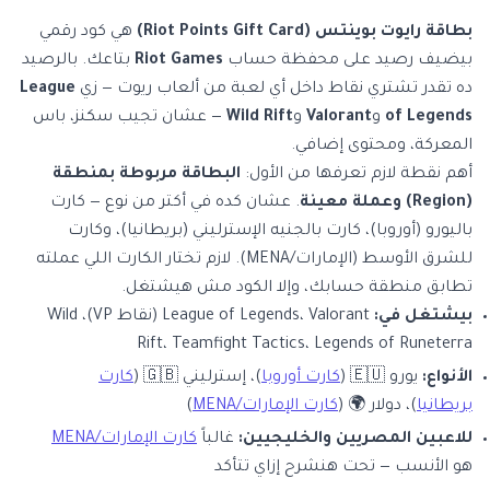
بطاقة رايوت بوينتس (Riot Points Gift Card)
هي كود رقمي
بيضيف رصيد على محفظة حساب
Riot Games
بتاعك. بالرصيد
ده تقدر تشتري نقاط داخل أي لعبة من ألعاب ريوت — زي
League
of Legends
و
Valorant
و
Wild Rift
— عشان تجيب سكنز، باس
المعركة، ومحتوى إضافي.
أهم نقطة لازم تعرفها من الأول:
البطاقة مربوطة بمنطقة
(Region) وعملة معينة
. عشان كده في أكتر من نوع — كارت
باليورو (أوروبا)، كارت بالجنيه الإسترليني (بريطانيا)، وكارت
للشرق الأوسط (الإمارات/MENA). لازم تختار الكارت اللي عملته
تطابق منطقة حسابك، وإلا الكود مش هيشتغل.
بيشتغل في:
League of Legends، Valorant (نقاط VP)، Wild
Rift، Teamfight Tactics، Legends of Runeterra
الأنواع:
يورو 🇪🇺 (
كارت أوروبا
)، إسترليني 🇬🇧 (
كارت
بريطانيا
)، دولار 🌍 (
كارت الإمارات/MENA
)
للاعبين المصريين والخليجيين:
غالباً
كارت الإمارات/MENA
هو الأنسب — تحت هنشرح إزاي تتأكد