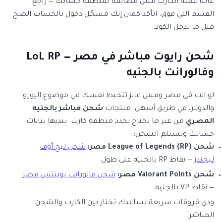
غالباً عملة الكارت مش مطابقة لمنطقة حسابك — راجع
القسم اللي فوق. اتأكد كمان إنك مسجّل دخول بالحساب الصح
قبل ما تدخل الكود.
شحن رايوت مباشر في مصر — LoL RP
وفالورانت بالجنيه
لو انت في مصر ومش عايز تلخبط نفسك في موضوع اليورو
والدولار، في طريق أسهل: منتجات
شحن مباشر بالجنيه
المصري
من غير ما تحتاج تحدد منطقة كارت. بتديها بيانات
حسابك وتستلم الشحن:
شحن League of Legends (RP) مصر:
شحن ليج أوف
ليجندز
— نقاط RP بالجنيه على طول
شحن Valorant Points مصر:
شحن فالورانت بوينتس مصر
— نقاط VP بالجنيه
ودي فروقات سريعة تساعدك تختار بين الكارت والشحن
المباشر: