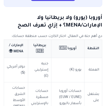
أوروبا (يورو) ولا بريطانيا ولا
الإمارات/MENA؟ + إزاي تعرف الصح
دي أهم حتة في المقال. اختار الكارت حسب منطقة حسابك:
بريطانيا
الإمارات /
النقطة
أوروبا 🇪🇺
MENA 🌍
🇬🇧
جنيه
دولار أمريكي
العملة
يورو (€)
إسترليني
($)
(£)
حسابات
حسابات أوروبا
حسابات
يشتغل
الشرق
(EUW / EUNE)
مسعّرة
على
الأوسط
بأسعار باليورو
بالإسترليني