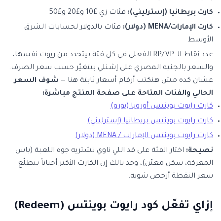
كارت بريطانيا (إسترليني):
فئات زي £10 و£20 و£50
كارت الإمارات/MENA (دولار):
فئات بالدولار لحسابات الشرق
الأوسط
عدد نقاط الـ RP/VP الفعلي في كل فئة بيتحدد من ريوت نفسها،
والسعر بالجنيه المصري على إشنلي بيتغيّر حسب سعر الصرف.
عشان كده مش هنكتب أرقام أسعار ثابتة هنا —
شوف السعر
الحالي والفئات المتاحة على صفحة المنتج مباشرة:
كارت رايوت بوينتس أوروبا (يورو)
كارت رايوت بوينتس بريطانيا (إسترليني)
كارت رايوت بوينتس الإمارات / MENA (دولار)
نصيحة:
اختار الفئة على قد اللي ناوي تشتريه جوه اللعبة (باس
المعركة، سكن معيّن)، وخد بالك إن الكارت الأكبر أحياناً بيطلّع
سعر النقطة أرخص شوية.
إزاي تفعّل كود رايوت بوينتس (Redeem)