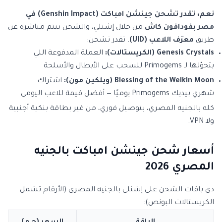
نعم، تقدر تشحن جينشن امباكت (Genshin Impact) في
مصر بفودافون كاش
من خلال إشنلي، والشحن بيتم مباشرة عن
طريق
معرّف اللاعب (UID)
. تقدر تشحن:
Genesis Crystals (الكريستالات):
العملة المدفوعة اللي
بتحوّلها لـ Primogems للسحب على الأبطال والأسلحة
Blessing of the Welkin Moon (ويلكين مون):
اشتراك
شهري بيديك Primogems يوميًا — أفضل قيمة للاعب اليومي
كله بالجنيه المصري، بتوصيل فوري، من غير بطاقة بنكية أجنبية
ولا VPN.
أسعار شحن جينشن امباكت بالجنيه
المصري 2026
دي باقات الشحن على إشنلي بالجنيه المصري (الأرقام تشمل
الكريستالات البونص):