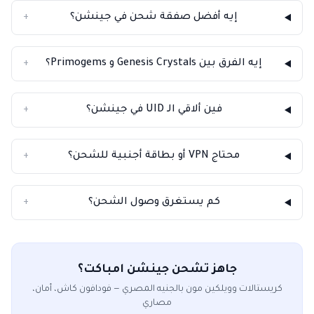
إيه أفضل صفقة شحن في جينشن؟
+
إيه الفرق بين Genesis Crystals و Primogems؟
+
فين ألاقي الـ UID في جينشن؟
+
محتاج VPN أو بطاقة أجنبية للشحن؟
+
كم يستغرق وصول الشحن؟
+
جاهز تشحن جينشن امباكت؟
كريستالات وويلكين مون بالجنيه المصري — فودافون كاش، أمان،
مصاري