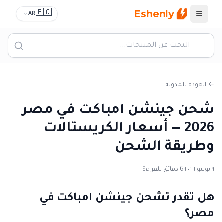
Eshenly
🇪🇬
AR
القائمة
← العودة للمدونة
شحن جينشن امباكت في مصر
2026 — أسعار الكريستالات
وطريقة الشحن
٩ يونيو ٢٠٢٦
·
6 دقائق للقراءة
هل تقدر تشحن جينشن امباكت في
مصر؟