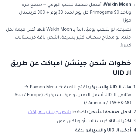
Welkin Moon:
أفضل صفقة للاعب اليومي — بتدفع مرة
وتاخد 90 Primogems كل يوم لمدة 30 يوم + 300 كريستال
فورًا
نصيحة: لو بتلعب يوميًا، ابدأ بـ Welkin Moon لأنها أعلى قيمة لكل
جنيه. لو محتاج سحبات كتير بسرعة، اشحن باقة كريستالات
كبيرة.
خطوات شحن جينشن امباكت عن طريق
الـ UID
هات الـ UID والسيرفر:
افتح اللعبة → Paimon Menu →
هتلاقي الـ UID أسفل اليمين، واعرف سيرفرك (Asia / Europe
/ America / TW-HK-MO)
ادخل صفحة الشحن:
اضغط
شحن جينشن امباكت
اختر الباقة:
كريستالات أو ويلكين مون
أدخل الـ UID والسيرفر:
بدقة