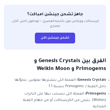
جاهز تشحن جينشن امباكت؟
كريستالات وويلكين مون بالجنيه المصري — فودافون كاش، أمان،
مصاري
اشحن جينشن الآن
الفرق بين Genesis Crystals و
Primogems و Welkin Moon
Genesis Crystals:
العملة اللي بتشتريها بفلوس. بتحوّلها
داخل اللعبة لـ Primogems بنسبة 1:1
Primogems:
العملة اللي بتسحب بيها على البانرات
(Wishes). بتيجي من الكريستالات أو من مهام اللعبة
المجانية