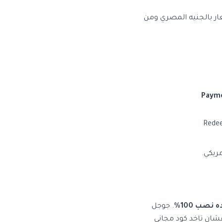
ار بالجنيه المصري ومن
Paym
ريكي.
ه نصب 100%
. جوجل
عشان تاخد كود مجاني