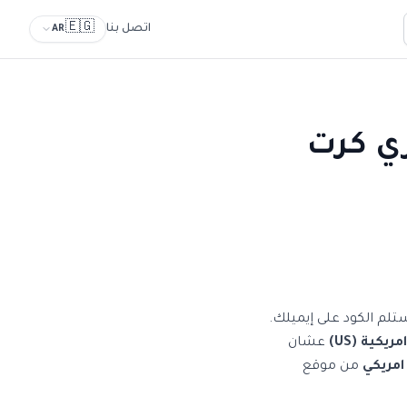
🇪🇬
اتصل بنا
AR
ر 2026 — اشتري كرت
ستلم الكود على إيميلك.
يكية (US)
عشان
امريكي
من موقع