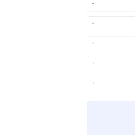
+
+
+
+
+