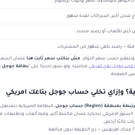
/جواهر متوسطة، شهر يوتيوب بريميوم
ج شحن أكبر، اشتراكات لعدة شهور
كبير للألعاب أو رصيد متجدد
 فئة — رصيد يكفي شهور من المشتريات
 وبتتغير حسب سعر الدولار.
مش بنكتب سعر ثابت هنا
عشان السعر 
رت جوجل بلاي امريكي
مباشرة. ولو بتدور تحديدًا على "
بطاقة جوجل بلاي 5 
نفس الصفحة.
ية؟ وإزاي تخلي حساب جوجل بتاعك امريكي
ة (Region) حساب جوجل.
البطاقة الامريكية بتشتغ
 الستور الامريكي بنختاره عشان مكتبته أكبر، وفيه ألعاب وتطبيقات
ت غالبًا أرخص.
 عندك طريقتين — دي الحقيقة بدون مبالغة: