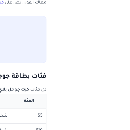
معاك آيفون، بص على
كر
فئات بطاقة جوج
دي فئات
كرت جوجل بلاي
الفئة
$5
شحنة