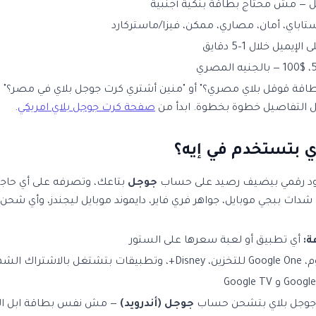
امل — مش محتاج بطاقة بنكية أجنبية
اباي، أمان، مصاري، ممكن، فيزا/ماستركارد
ميل خلال 1–5 دقايق
اقة قوقل بلاي مصري؟" أو "منين أشتري كرت جوجل بلاي في مصر؟" — ا
التفاصيل خطوة بخطوة. ابدأ من
صفحة كرت جوجل بلاي امريكي
.
ي بتستخدم في إيه؟
د رقمي بيضيف رصيد على حساب
جوجل
بتاعك، وتصرفه على أي حاجة في متجر
شدات ببجي موبايل، جواهر فري فاير، دايموند موبايل ليجندز، وأي شحن 
ة:
أي تطبيق أو لعبة سعرها على الستور
اشتراك الشهري
جوجل بلاي بتشحن حساب
جوجل (أندرويد)
— مش نفس بطاقة ابل اللي