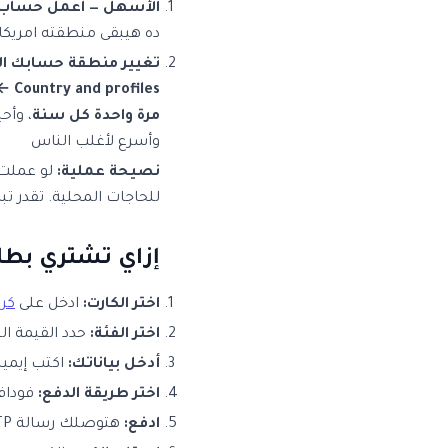
الأسهل — اعمل حساب ج
ده هيبقى منطقته امريكا
تغيير منطقة حسابك الح
← Country and profiles
مرة واحدة كل سنة
، وأح
وأسرع لأغلب الناس
نصيحة عملية:
لو عملت 
للحاجات المحلية. تقدر ت
إزاي تشتري بطا
اختر الكارت:
ادخل على
كرت
اختر الفئة:
حدد القيمة اللي عايزها ($5،
أدخل بياناتك:
اكتب إيميل
اختر طريقة الدفع:
فودافو
ادفع:
هتوصلك رسالة OTP على موبايلك — أدخلها وأكد الدفع