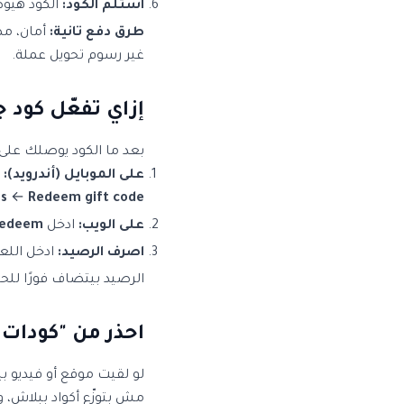
استلم الكود:
الكود هيوصلك 
طرق دفع تانية:
أمان، مص
غير رسوم تحويل عملة.
إزاي تفعّل كود جوجل 
بعد ما الكود يوصلك على
على الموبايل (أندرويد):
ا
ns
←
Redeem gift code
على الويب:
ادخل
redeem
اصرف الرصيد:
ادخل اللعب
الرصيد بيتضاف فورًا للح
احذر من "كودات 
لو لقيت موقع أو فيديو بي
مش بتوزّع أكواد ببلاش، 