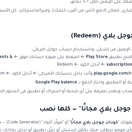
على الإيميل خلال 1–5 دقايق
اري، ممكن (ادفع كاش من أقرب كشك)، وفيزا/ماستركارد. كل الأسع
بلاي (Redeem)
 الإيميل من إشنلي، وباستخدام حساب جوجل امريكي:
فتح تطبيق
Play Store
← اضغط على صورة حسابك فوق ←
ents &
subscriptio
← أدخل الكود ← Redeem
play.google.com/
وأنت داخل بحسابك الامريكي ← أدخل الكود ← Redeem
ة أو التطبيق واختار الدفع بـ
Google Play balance
ساب وبتقدر تصرفه على أي شحنة أو اشتراك أو تطبيق في الستور الام
جوجل بلاي مجانًا" — كلها نصب
قولك "
كودات جوجل بلاي مجانًا
" أو "مولّد أكواد" (Code Generator) —
د
وأي موقع بيطلب منك تكمّل استبيان أو تنزّل تطبيق أو تدخل بياناتك 