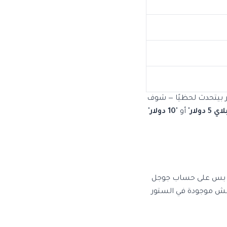
بيتحدث لحظيًا — شوف
دولار
" أو "
10 دولار
"
ل بس على حساب جوجل
 مش موجودة في الستور