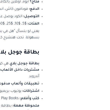
متاح؟
أيوه، أونلاين بالك
الدفع:
فودافون كاش، انست
التوصيل:
الكود يوصل على الإي
الفئات:
$5، $10، $25، $50، $100 — بالجنيه المصري
يعني لو بتسأل "هل في بط
بسهولة. تحت هنشرح كل 
بطاقة جوجل بلا
بطاقة جوجل بلاي
هي كو
مشتريات داخل الألعاب:
أندرويد
تطبيقات وألعاب مدفوع
اشتراكات:
يوتيوب بريميوم، Google One للتخزين، Disney+، وتطبيقات بتشتغل بال
كتب وأفلام:
Google Play Books و Google TV
ملحوظة مهمة:
بطاقة 