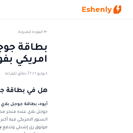
Eshenly
← العودة للمدونة
امريكي بف
٤ يوليو ٢٠٢٦
·
7 دقائق للقراءة
هل في بطاقة جو
أيوه، بطاقة جوجل بلاي (Google Play) متاحة في م
جوجل بلاي عنده متجر مصري
الستور الامريكي فيه أك
موثوق زي إشنلي وتدفع
ب