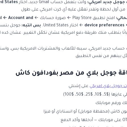
وجل جديد امريكي:
وأنت بتعمل حساب Gmail جديد، اختار
ed States
 من أول لحظة وتقدر تفعّل عليه أي كرت امريكي على طول
الي:
افتح تطبيق Play Store ← صورة حسابك ←
l ← Account and
device preferences 
← اختار United States.
بس انتبه:
جوجل بتسمح
يانًا بتطلب منك طريقة دفع امريكية عشان تكمّل التغيير. عشان كده 
حساب جديد امريكي، سيبه للألعاب والمشتريات الامريكية بس، وا
بدّل بينهم من نفس التطبيق.
قة جوجل بلاي من مصر بفودافون كاش
 جوجل بلاي امريكي
على إشنلي
 $10، $25، $50، $100)
ك ورقم موبايلك
ن كاش (محفظة موبايل) أو انستاباي أو فيزا