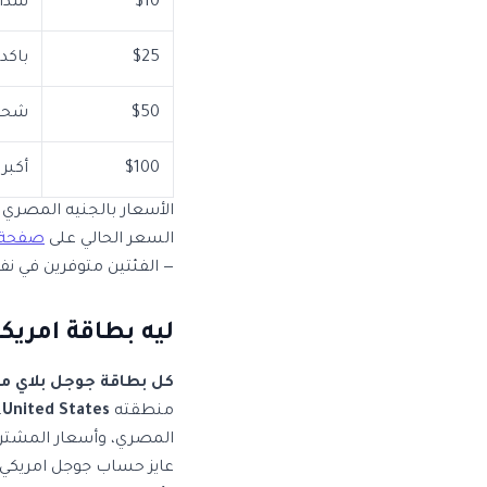
$10
شدات
$25
باكد
$50
شحن 
$100
أكبر
الأسعار بالجنيه المصري
السعر الحالي على
صفحة ك
— الفئتين متوفرين في 
ليه بطاقة امريك
كل بطاقة جوجل بلاي مرتبطة بمنطق
منطقته
United States
.
المصري، وأسعار المشتريا
عايز حساب جوجل امريكي؟