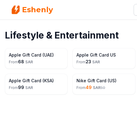
Eshenly
Lifestyle & Entertainment
Apple Gift Card (UAE)
Apple Gift Card US
68
23
From
SAR
From
SAR
3% Off
Apple Gift Card (KSA)
Nike Gift Card (US)
99
49
From
SAR
From
SAR
50