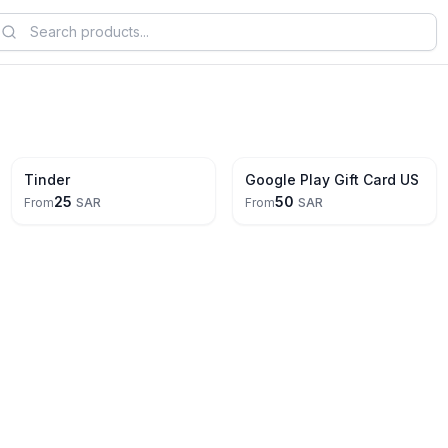
Tinder
Google Play Gift Card US
25
50
From
SAR
From
SAR