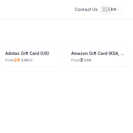
🇸🇦
Contact Us
EN
5% Off
Adidas Gift Card (US)
Amazon Gift Card (KSA, EG, UAE)
24
3
From
SAR
25
From
SAR