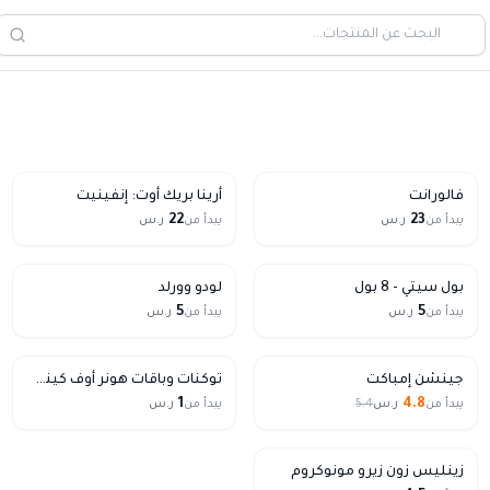
فالورانت
أرينا بريك أوت: إنفينيت
22
23
يبدأ من
ر.س
يبدأ من
ر.س
بول سيتي - 8 بول
لودو وورلد
5
5
يبدأ من
ر.س
يبدأ من
ر.س
10% Off
جينشن إمباكت
توكنات وباقات هونر أوف كينجز عالمي
1
4.8
يبدأ من
ر.س
5.4
يبدأ من
ر.س
زينليس زون زيرو مونوكروم