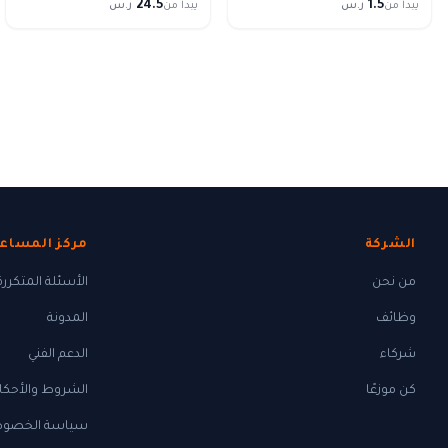
24.5
1.5
يبدأ من
ر.س
يبدأ من
ر.س
الشركة
مركز المساع
من نحن
الأسئلة المتكررة
وظائف
المدونة
شركاء
الدعم الفني
كن موزعًا
الشروط والأحكا
سياسة الخصوص