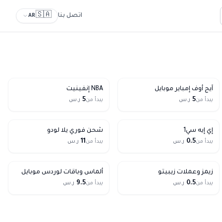
🇸🇦
اتصل بنا
AR
آيج أوف إمباير موبايل
NBA إنفينيت
5
5
يبدأ من
ر.س
يبدأ من
ر.س
Free
إي إيه سي1
شحن فوري يلا لودو
11
0.5
يبدأ من
ر.س
يبدأ من
ر.س
زيمز وعملات زيبيتو
ألماس وباقات لوردس موبايل
9.5
0.5
يبدأ من
ر.س
يبدأ من
ر.س