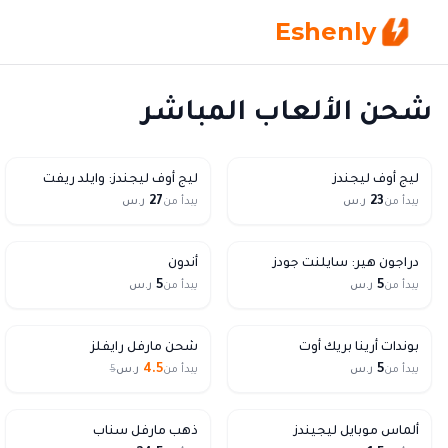
Eshenly
شحن الألعاب المباشر
ليج أوف ليجندز
ليج أوف ليجندز: وايلد ريفت
27
23
يبدأ من
ر.س
يبدأ من
ر.س
دراجون هير: سايلنت جودز
أندون
5
5
يبدأ من
ر.س
يبدأ من
ر.س
10% Off
بوندات أرينا بريك أوت
شحن مارفل رايفلز
4.5
5
يبدأ من
ر.س
يبدأ من
ر.س
5
5% Off
ألماس موبايل ليجيندز
ذهب مارفل سناب