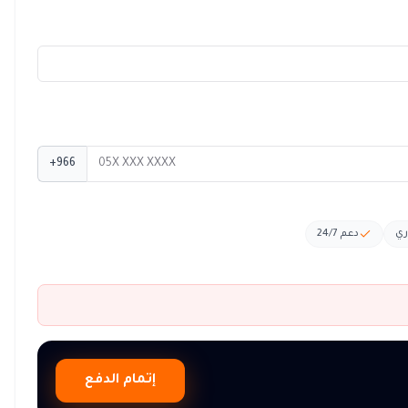
+966
ري
دعم 24/7
إتمام الدفع