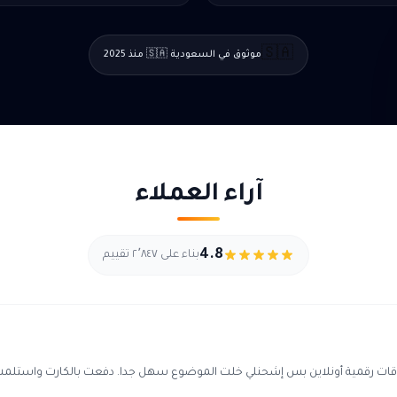
🇸🇦
موثوق في السعودية 🇸🇦 منذ 2025
آراء العملاء
4.8
بناء على ٢٬٨٤٧ تقييم
قات رقمية أونلاين بس إشحنلي خلت الموضوع سهل جدا. دفعت بالكارت واستلمت ا