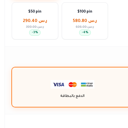
$50 pin
$100 pin
ر.س 580.80
ر.س 290.40
ر.س 606.00
ر.س 300.00
-
3
%
-
4
%
الدفع بالبطاقة