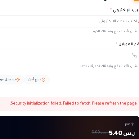
بريد الإلكتروني
*
شان نأكد الدفع ونبعتلك الكود
م الموبايل
*
شان نأكد الدفع ونبعتلك تحديثات الطلب
دفع آمن
توصيل فو
Security initialization failed:
Failed to fetch
. Please refresh the page.
$1 pin
ر.س 5.40
ر.س 6.00