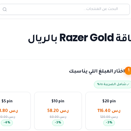
لريال
اختار المبلغ اللي يناسبك
1
شامل الضريبة ١٥٪
$5 pin
$10 pin
$20 pin
ر.س 116.40
ر.س 58.20
ر.س 28.80
ر.س 120.00
ر.س 60.00
ر.س 30.00
-
4
%
-
3
%
-
3
%