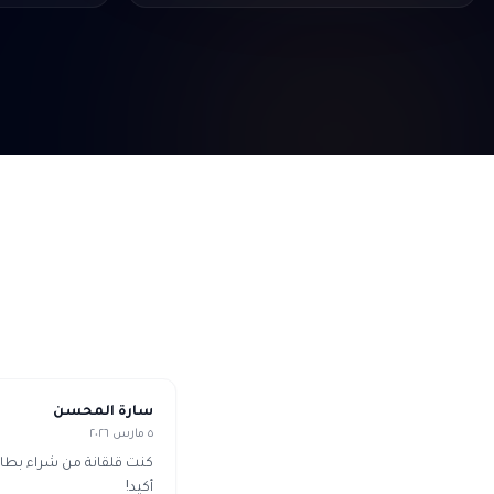
سارة المحسن
٥ مارس ٢٠٢٦
كنت قلقانة من شراء بطا
أكيد!