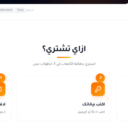
ندعم:
Visa
·
stercard
ازاي تشتري؟
اشتري بطاقة الألعاب في 3 خطوات بس
3
2
اكتب بياناتك
ادف
اكتب الـ ID أو الإيميل
ادفع