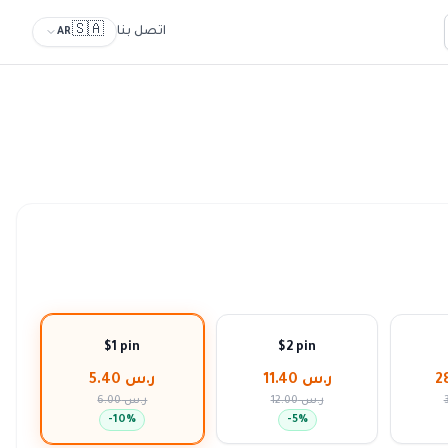
🇸🇦
اتصل بنا
AR
$1 pin
$2 pin
ر.س 11.40
ر.س 5.40
ر.س 12.00
ر.س 6.00
-
10
%
-
5
%