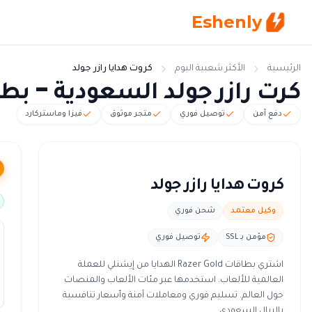
Eshenly
الرئيسية
الأكثر شعبية اليوم
كروت هدايا رازر جولد
كرت رازر جولد السعودية - بطاقة Razer Gold با
دفع آمن
توصيل فوري
متجر موثوق
فيزا وماستركارد
كروت هدايا رازر جولد
وكيل معتمد
شحن فوري
مؤمن بـ SSL
توصيل فوري
اشتري بطاقات Razer Gold الهدايا من إيشنلي للعملة
العالمية للألعاب. استخدمها عبر مئات الألعاب والمنصات
حول العالم. تسليم فوري ومعاملات آمنة وأسعار تنافسية
بالريال السعودي.