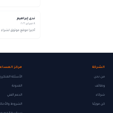
ندى إبراهيم
٨ فبراير ٢٠٢٦
أخيرا موقع موثوق لشراء ك
الشركة
مركز المساع
من نحن
الأسئلة المتكررة
وظائف
المدونة
شركاء
الدعم الفني
كن موزعًا
الشروط والأحكا