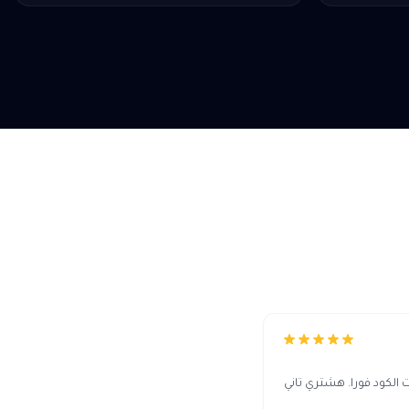
لكود فورا. هشتري تاني