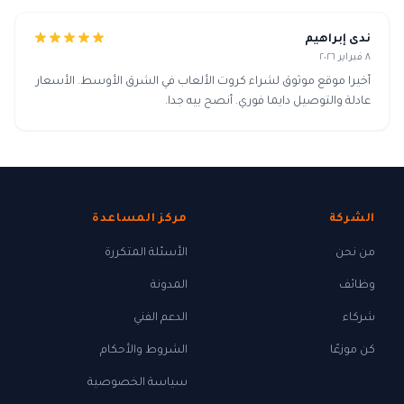
ندى إبراهيم
٨ فبراير ٢٠٢٦
أخيرا موقع موثوق لشراء كروت الألعاب في الشرق الأوسط. الأسعار
عادلة والتوصيل دايما فوري. أنصح بيه جدا.
الشركة
مركز المساعدة
من نحن
الأسئلة المتكررة
وظائف
المدونة
شركاء
الدعم الفني
كن موزعًا
الشروط والأحكام
سياسة الخصوصية