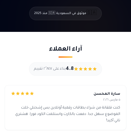
🇸🇦
موثوق في السعودية 🇸🇦 منذ 2025
آراء العملاء
4.8
بناء على ٢٬٨٤٧ تقييم
سارة المحسن
٥ مارس ٢٠٢٦
كنت قلقانة من شراء بطاقات رقمية أونلاين بس إشحنلي خلت
الموضوع سهل جدا. دفعت بالكارت واستلمت الكود فورا. هشتري
تاني أكيد!