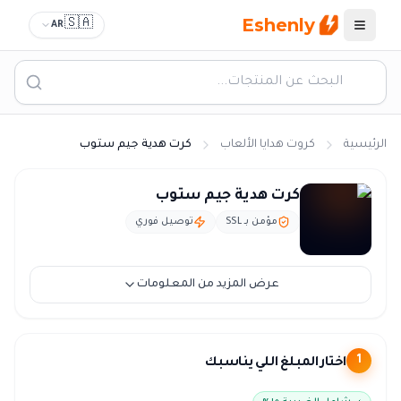
Eshenly
🇸🇦
AR
القائمة
الرئيسية
كروت هدايا الألعاب
كرت هدية جيم ستوب
كرت جيم ستوب السعودية - بطاقة GameStop بالريال
كرت هدية جيم ستوب
مؤمن بـ SSL
توصيل فوري
عرض المزيد من المعلومات
اختار المبلغ اللي يناسبك
1