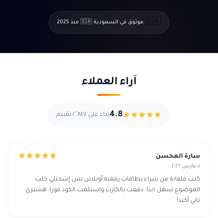
🇸🇦
موثوق في السعودية 🇸🇦 منذ 2025
آراء العملاء
4.8
بناء على ٢٬٨٤٧ تقييم
سارة المحسن
٥ مارس ٢٠٢٦
كنت قلقانة من شراء بطاقات رقمية أونلاين بس إشحنلي خلت
الموضوع سهل جدا. دفعت بالكارت واستلمت الكود فورا. هشتري
تاني أكيد!