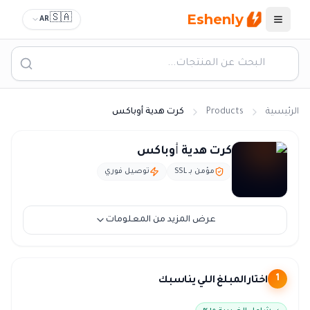
Eshenly
🇸🇦
AR
القائمة
الرئيسية
Products
كرت هدية أوباكس
كرت اوباكس السعودية - بطاقة Obucks بالريال
كرت هدية أوباكس
مؤمن بـ SSL
توصيل فوري
عرض المزيد من المعلومات
اختار المبلغ اللي يناسبك
1