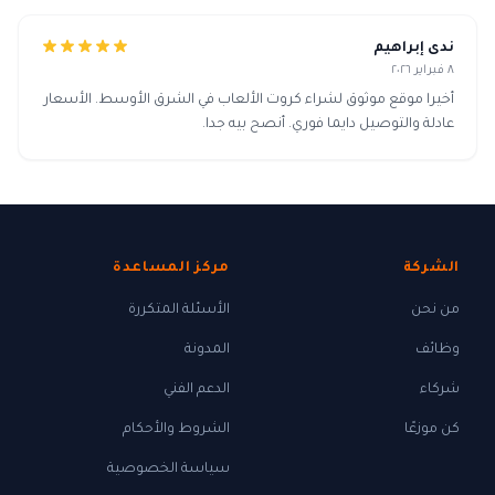
ندى إبراهيم
٨ فبراير ٢٠٢٦
أخيرا موقع موثوق لشراء كروت الألعاب في الشرق الأوسط. الأسعار
عادلة والتوصيل دايما فوري. أنصح بيه جدا.
الشركة
مركز المساعدة
من نحن
الأسئلة المتكررة
وظائف
المدونة
شركاء
الدعم الفني
كن موزعًا
الشروط والأحكام
سياسة الخصوصية