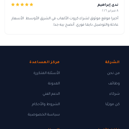
ندى إبراهيم
٨ فبراير ٢٠٢٦
أخيرا موقع موثوق لشراء كروت الألعاب في الشرق الأوسط. الأسعار
عادلة والتوصيل دايما فوري. أنصح بيه جدا.
الشركة
مركز المساعدة
من نحن
الأسئلة المتكررة
وظائف
المدونة
شركاء
الدعم الفني
كن موزعًا
الشروط والأحكام
سياسة الخصوصية