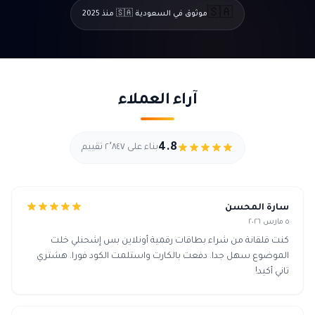
🇸🇦
موثوق في السعودية 🇸🇦 منذ 2025
آراء العملاء
4.8
بناء على ٢٬٨٤٧ تقييم
سارة المحسن
٥ مارس ٢٠٢٦
كنت قلقانة من شراء بطاقات رقمية أونلاين بس إشحنلي خلت
الموضوع سهل جدا. دفعت بالكارت واستلمت الكود فورا. هشتري
تاني أكيد!