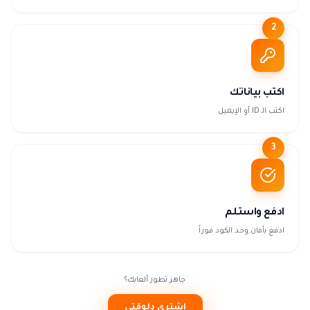
2
اكتب بياناتك
اكتب الـ ID أو الإيميل
3
ادفع واستلم
ادفع بأمان وخد الكود فوراً
جاهز تطور ألعابك؟
اشتري دلوقتي