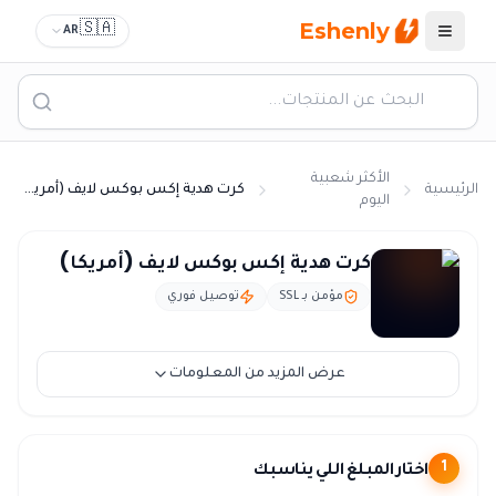
Eshenly
🇸🇦
AR
القائمة
الأكثر شعبية
الرئيسية
كرت هدية إكس بوكس لايف (أمريكا)
اليوم
كرت اكس بوكس امريكي السعودية - Xbox Live US بالريال
كرت هدية إكس بوكس لايف (أمريكا)
مؤمن بـ SSL
توصيل فوري
عرض المزيد من المعلومات
اختار المبلغ اللي يناسبك
1