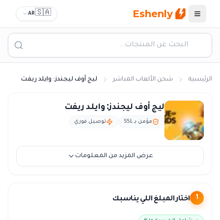
Eshenly
🇸🇦
AR
القائمة
الرئيسية
شحن الألعاب المباشر
ليج أوف ليجندز: وايلد ريفت
شحن ليج أوف ليجندز: وايلد ريفت
ليج أوف ليجندز: وايلد ريفت
مؤمن بـ SSL
توصيل فوري
عرض المزيد من المعلومات
اختار المبلغ اللي يناسبك
1