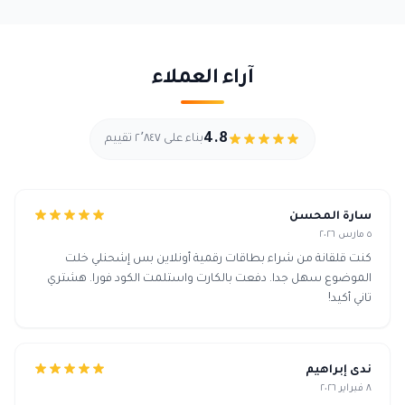
آراء العملاء
4.8
بناء على ٢٬٨٤٧ تقييم
سارة المحسن
٥ مارس ٢٠٢٦
كنت قلقانة من شراء بطاقات رقمية أونلاين بس إشحنلي خلت
الموضوع سهل جدا. دفعت بالكارت واستلمت الكود فورا. هشتري
تاني أكيد!
ندى إبراهيم
٨ فبراير ٢٠٢٦