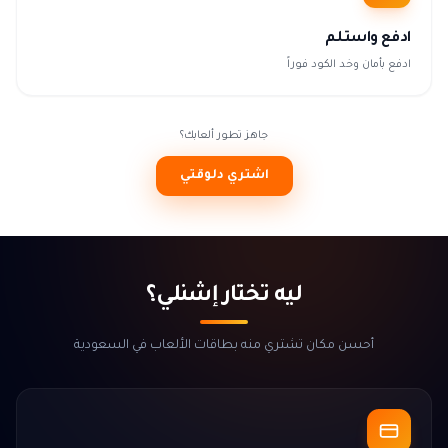
ادفع واستلم
ادفع بأمان وخد الكود فوراً
جاهز تطور ألعابك؟
اشتري دلوقتي
ليه تختار إشنلي؟
أحسن مكان تشتري منه بطاقات الألعاب في السعودية