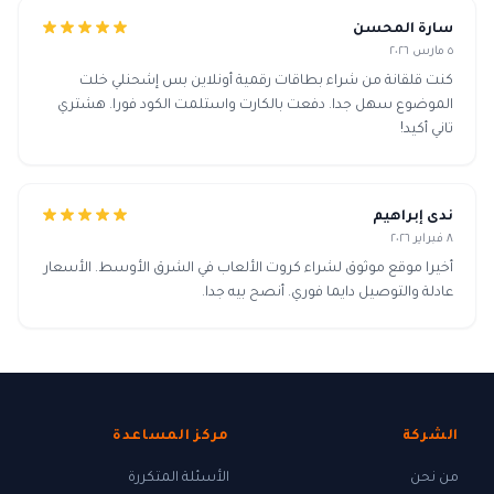
سارة المحسن
٥ مارس ٢٠٢٦
كنت قلقانة من شراء بطاقات رقمية أونلاين بس إشحنلي خلت
الموضوع سهل جدا. دفعت بالكارت واستلمت الكود فورا. هشتري
تاني أكيد!
ندى إبراهيم
٨ فبراير ٢٠٢٦
أخيرا موقع موثوق لشراء كروت الألعاب في الشرق الأوسط. الأسعار
عادلة والتوصيل دايما فوري. أنصح بيه جدا.
الشركة
مركز المساعدة
من نحن
الأسئلة المتكررة