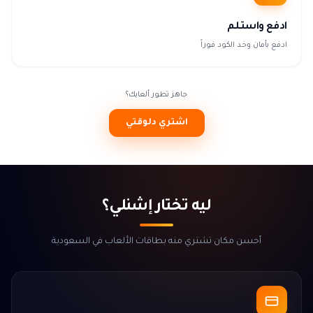
ادفع واستلم
ادفع بأمان وخد الكود فوراً
جاهز تطور ألعابك؟
اشتري دلوقتي
ليه تختار إشنلي؟
أحسن مكان تشتري منه بطاقات الألعاب في السعودية