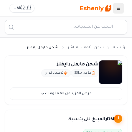
Eshenly
🇸🇦
AR
القائمة
الرئيسية
شحن الألعاب المباشر
شحن مارفل رايفلز
شحن مارفل رايفلز السعودية - نقاط Marvel Rivals بالريال
شحن مارفل رايفلز
مؤمن بـ SSL
توصيل فوري
عرض المزيد من المعلومات
اختار المبلغ اللي يناسبك
1