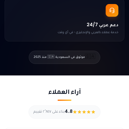
دعم عربي 24/7
خدمة عملاء بالعربي والإنجليزي - في أي وقت
🇸🇦
موثوق في السعودية 🇸🇦 منذ 2025
آراء العملاء
4.8
بناء على ٢٬٨٤٧ تقييم