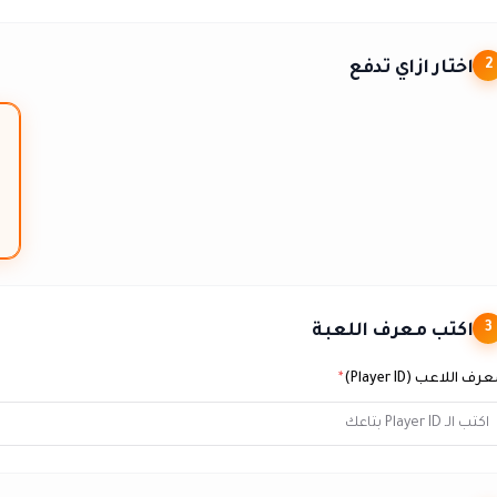
اختار ازاي تدفع
2
اكتب معرف اللعبة
3
رف اللاعب (Player ID)
*