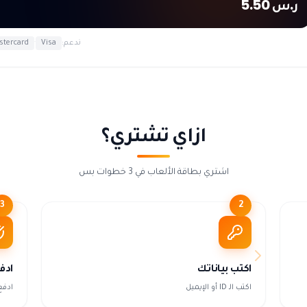
ر.س 5.50
ندعم:
Visa
·
stercard
ازاي تشتري؟
اشتري بطاقة الألعاب في 3 خطوات بس
3
2
اكتب بياناتك
ادف
اكتب الـ ID أو الإيميل
ادفع