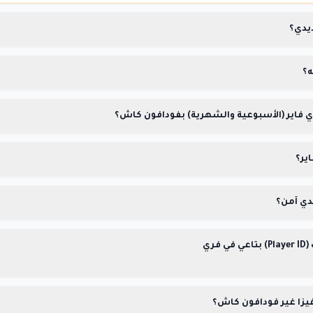
ايدي؟
ه؟
فاير (الأسبوعية والشهرية) بفودافون كاش؟
ير؟
دي آمن؟
إزاي ألاقي معرّف اللاعب (Player ID) بتاعي في فري
 فيزا غير فودافون كاش؟