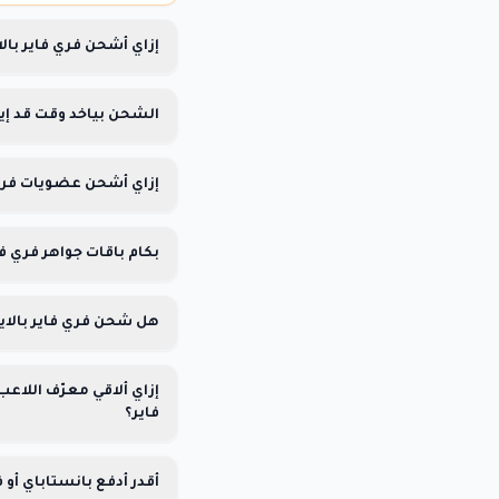
إزاي أشحن فري فاير بال
الشحن بياخد وقت قد إي
إزاي أشحن عضويات فري 
بكام باقات جواهر فري فا
هل شحن فري فاير بالاي
فاير؟
أقدر أدفع بانستاباي أو