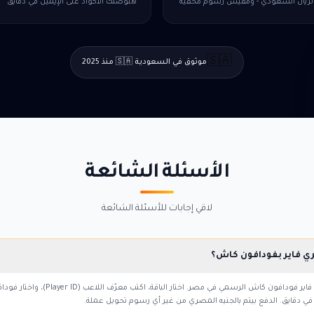
الريال السعودي - ومفيش رسوم مخفية
هتوصلك الأكواد على الإيميل في دقايق
🇸🇦
موثوق في السعودية 🇸🇦 منذ 2025
الأسئلة الشائعة
لاقي إجابات للأسئلة الشائعة
ي فاير بفودافون كاش؟
أيوه، إشنلي موقع شحن فري فاير فودافون كاش الرسمي
 دقايق. الدفع بيتم بالجنيه المصري من غير أي رسوم تحويل عملة.