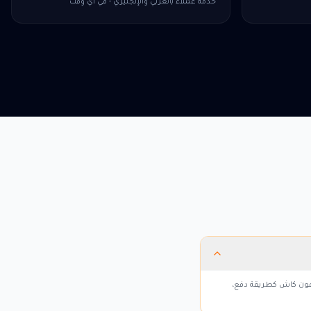
خدمة عملاء بالعربي والإنجليزي - في أي وقت
 في مصر. اختار الباقة، اكتب معرّف اللاعب (Player ID)، واختار فودافون كاش كطريقة دفع،