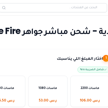
حن مباشر جواهر Free Fire
اختار المبلغ اللي يناسبك
1
شامل الضريبة ١٥٪
2200 ماسات
1080 ماسات
530 ماسات
ر.س 106.00
ر.س 53.00
ر.س 26.50