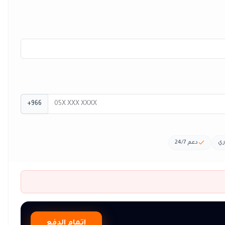
+966
ري
دعم 24/7
إتمام الدفع