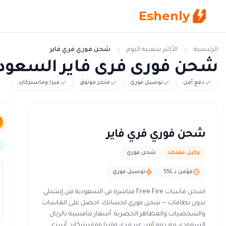
Eshenly
الرئيسية
الأكثر شعبية اليوم
شحن فوري فري فاير
شحن فوري فري فاير السعودية - ش
دفع آمن
توصيل فوري
متجر موثوق
فيزا وماستركارد
شحن فوري فري فاير
وكيل معتمد
شحن فوري
مؤمن بـ SSL
توصيل فوري
اشحن ماسات Free Fire مباشرة في السعودية من إيشنلي
بدون بطاقات — شحن فوري لحسابك. احصل على الماسات
والشخصيات والمظاهر الحصرية. أسعار تنافسية بالريال
السعودي مع دفع آمن عبر مدى وفيزا وماستركارد. أسرع