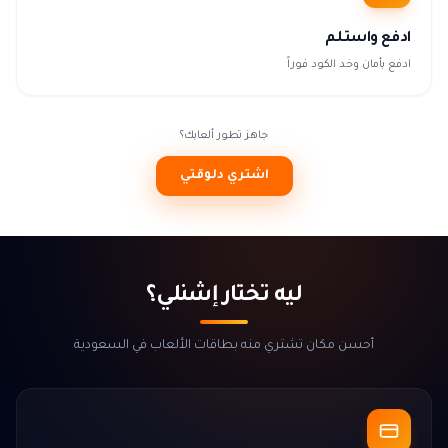
ادفع واستلم
ادفع بأمان وخد الكود فوراً
جاهز تطور ألعابك؟
اشتري دلوقتي
ليه تختار إشنلي؟
أحسن مكان تشتري منه بطاقات الألعاب في السعودية