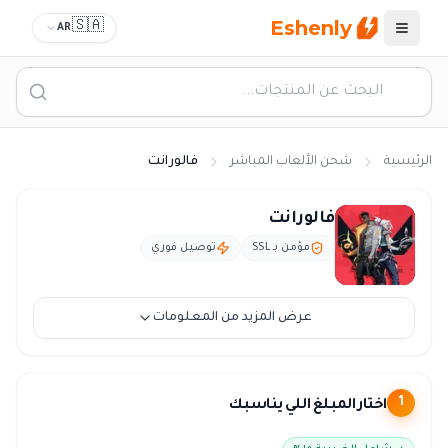
Eshenly
🇸🇦
AR
القائمة
الرئيسية
شحن الألعاب المباشر
فالورانت
شحن فالورانت
فالورانت
مؤمن بـ SSL
توصيل فوري
عرض المزيد من المعلومات
اختار المبلغ اللي يناسبك
1