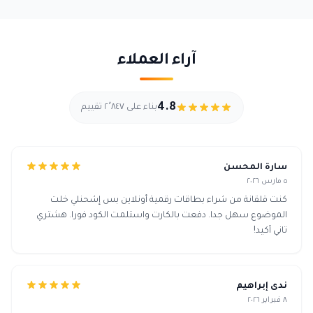
آراء العملاء
4.8
بناء على ٢٬٨٤٧ تقييم
سارة المحسن
٥ مارس ٢٠٢٦
كنت قلقانة من شراء بطاقات رقمية أونلاين بس إشحنلي خلت
الموضوع سهل جدا. دفعت بالكارت واستلمت الكود فورا. هشتري
تاني أكيد!
ندى إبراهيم
٨ فبراير ٢٠٢٦