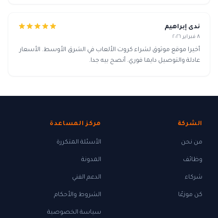
ندى إبراهيم
٨ فبراير ٢٠٢٦
أخيرا موقع موثوق لشراء كروت الألعاب في الشرق الأوسط. الأسعار
عادلة والتوصيل دايما فوري. أنصح بيه جدا.
الشركة
مركز المساعدة
من نحن
الأسئلة المتكررة
وظائف
المدونة
شركاء
الدعم الفني
كن موزعًا
الشروط والأحكام
سياسة الخصوصية