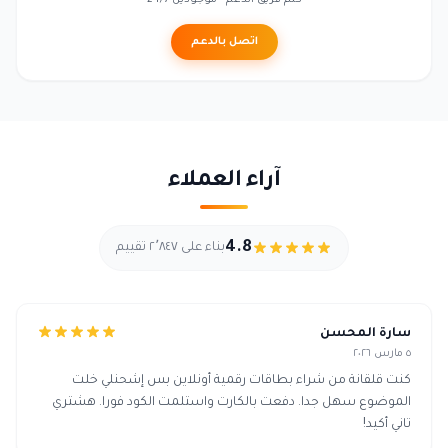
كلم فريق الدعم - موجودين 24/7
اتصل بالدعم
آراء العملاء
4.8
بناء على ٢٬٨٤٧ تقييم
سارة المحسن
٥ مارس ٢٠٢٦
كنت قلقانة من شراء بطاقات رقمية أونلاين بس إشحنلي خلت
الموضوع سهل جدا. دفعت بالكارت واستلمت الكود فورا. هشتري
تاني أكيد!