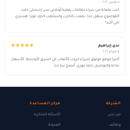
٥ مارس ٢٠٢٦
كنت قلقانة من شراء بطاقات رقمية أونلاين بس إشحنلي خلت
الموضوع سهل جدا. دفعت بالكارت واستلمت الكود فورا. هشتري
تاني أكيد!
ندى إبراهيم
٨ فبراير ٢٠٢٦
أخيرا موقع موثوق لشراء كروت الألعاب في الشرق الأوسط. الأسعار
عادلة والتوصيل دايما فوري. أنصح بيه جدا.
الشركة
مركز المساعدة
من نحن
الأسئلة المتكررة
وظائف
المدونة