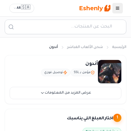
Eshenly
🇸🇦
AR
القائمة
الرئيسية
شحن الألعاب المباشر
أندون
شحن أندون
أندون
مؤمن بـ SSL
توصيل فوري
عرض المزيد من المعلومات
اختار المبلغ اللي يناسبك
1