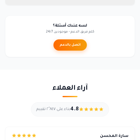
لسه عندك أسئلة؟
كلم فريق الدعم - موجودين 24/7
اتصل بالدعم
آراء العملاء
4.8
بناء على ٢٬٨٤٧ تقييم
سارة المحسن