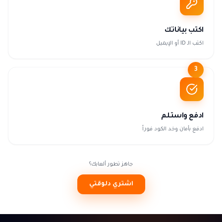
اكتب بياناتك
اكتب الـ ID أو الإيميل
3
ادفع واستلم
ادفع بأمان وخد الكود فوراً
جاهز تطور ألعابك؟
اشتري دلوقتي