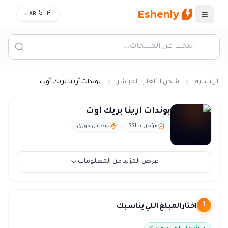
Eshenly
🇸🇦
AR
القائمة
الرئيسية
شحن الألعاب المباشر
بوندات أرينا بريك أوت
شحن ارينا بريك اوت السعودية - بوندات Arena Breakout بالريال
بوندات أرينا بريك أوت
مؤمن بـ SSL
توصيل فوري
عرض المزيد من المعلومات
اختار المبلغ اللي يناسبك
1