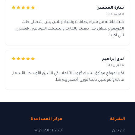
سارة المحسن
٥ مارس ٢٠٢٦
كنت قلقانة من شراء بطاقات رقمية أونلاين بس إشحنلي خلت
الموضوع سهل جدا. دفعت بالكارت واستلمت الكود فورا. هشتري
تاني أكيد!
ندى إبراهيم
٨ فبراير ٢٠٢٦
أخيرا موقع موثوق لشراء كروت الألعاب في الشرق الأوسط. الأسعار
عادلة والتوصيل دايما فوري. أنصح بيه جدا.
الشركة
مركز المساعدة
من نحن
الأسئلة المتكررة