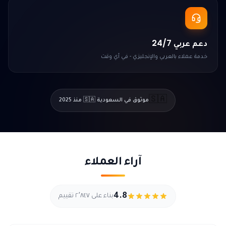
دعم عربي 24/7
خدمة عملاء بالعربي والإنجليزي - في أي وقت
🇸🇦
موثوق في السعودية 🇸🇦 منذ 2025
آراء العملاء
4.8
بناء على ٢٬٨٤٧ تقييم