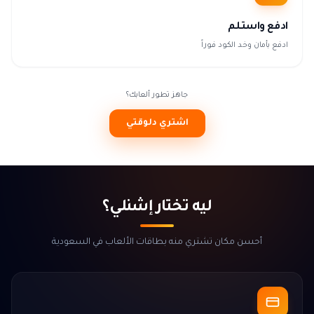
ادفع واستلم
ادفع بأمان وخد الكود فوراً
جاهز تطور ألعابك؟
اشتري دلوقتي
ليه تختار إشنلي؟
أحسن مكان تشتري منه بطاقات الألعاب في السعودية